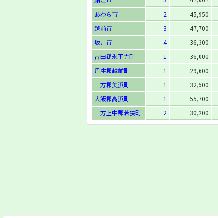
あわら市
2
45,950
越前市
3
47,700
坂井市
4
36,300
吉田郡永平寺町
1
36,000
丹生郡越前町
1
29,600
三方郡美浜町
1
32,500
大飯郡高浜町
1
55,700
三方上中郡若狭町
2
30,200