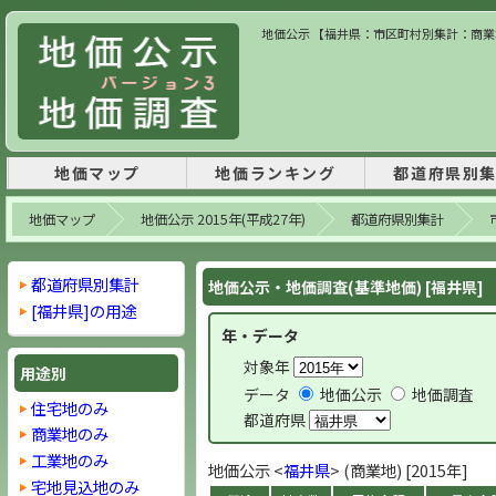
地価公示 【福井県：市区町村別集計：商業地】
地価マップ
地価ランキング
都道府県別
地価マップ
地価公示 2015年(平成27年)
都道府県別集計
都道府県別集計
地価公示・地価調査(基準地価) [福井県]
[福井県]の用途
年・データ
対象年
用途別
データ
地価公示
地価調査
住宅地のみ
都道府県
商業地のみ
工業地のみ
地価公示 <
福井県
> (商業地) [2015年]
宅地見込地のみ