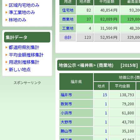
用途
地点数
平均金額
最高金
区域内宅地のみ
住宅地
82
40,854 円
93,2
準工業地のみ
林地のみ
商業地
37
82,089 円
329,0
工業地
4
31,500 円
48,2
集計データ
合計
123
52,954 円
329,0
都道府県別集計
平均金額推移集計
用途別推移集計
地価公示 <
福井県
> (商業地)
[2015年]
新しい地点
地価公示-[商業
福井県
スポンサーリンク
地点
平均金額
福井市
15
138,793
敦賀市
1
79,200
小浜市
1
61,800
大野市
1
43,700
勝山市
1
35,100
鯖江市
3
47,067