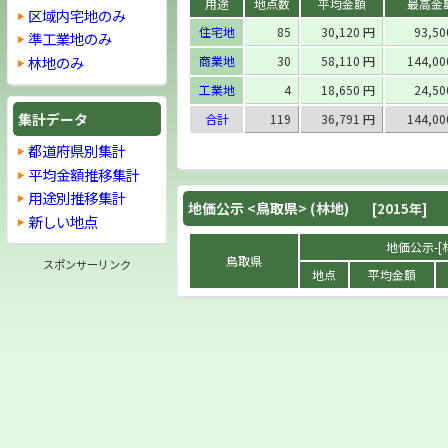
用途
地点数
平均金額
最高金
区域内宅地のみ
住宅地
85
30,120 円
93,5
準工業地のみ
林地のみ
商業地
30
58,110 円
144,0
工業地
4
18,650 円
24,5
集計データ
合計
119
36,791 円
144,0
都道府県別集計
平均金額推移集計
用途別推移集計
地価公示 <
鳥取県
> (林地)
[2015年]
新しい地点
地価公示-[林
鳥取県
スポンサーリンク
地点
平均金額