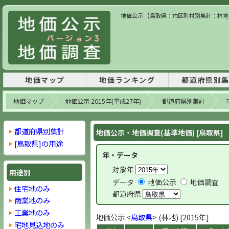
地価公示 【鳥取県：市区町村別集計：林地】 
地価マップ
地価ランキング
都道府県別
地価マップ
地価公示 2015年(平成27年)
都道府県別集計
都道府県別集計
地価公示・地価調査(基準地価) [鳥取県]
[鳥取県]の用途
年・データ
対象年
用途別
データ
地価公示
地価調査
住宅地のみ
都道府県
商業地のみ
工業地のみ
地価公示 <
鳥取県
> (林地) [2015年]
宅地見込地のみ