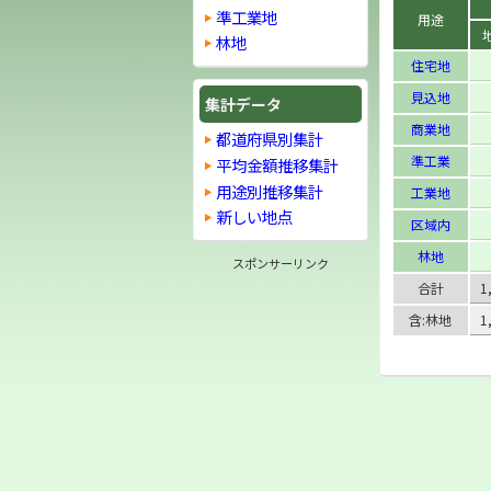
準工業地
用途
林地
住宅地
見込地
集計データ
商業地
都道府県別集計
準工業
平均金額推移集計
用途別推移集計
工業地
新しい地点
区域内
林地
スポンサーリンク
合計
1
含:林地
1