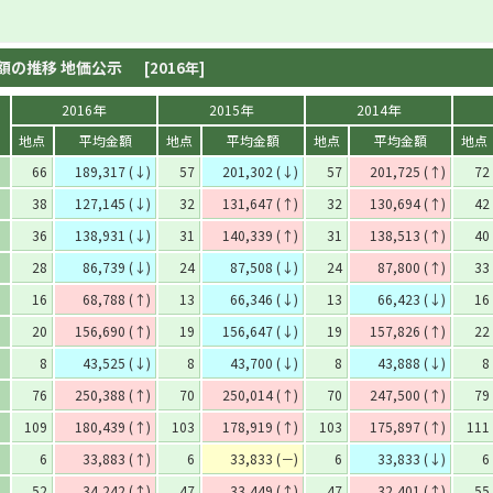
額の推移 地価公示
[2016年]
2016年
2015年
2014年
地点
平均金額
地点
平均金額
地点
平均金額
地点
66
189,317 (↓)
57
201,302 (↓)
57
201,725 (↑)
72
38
127,145 (↓)
32
131,647 (↑)
32
130,694 (↑)
42
36
138,931 (↓)
31
140,339 (↑)
31
138,513 (↑)
40
28
86,739 (↓)
24
87,508 (↓)
24
87,800 (↑)
33
16
68,788 (↑)
13
66,346 (↓)
13
66,423 (↓)
16
20
156,690 (↑)
19
156,647 (↓)
19
157,826 (↑)
22
8
43,525 (↓)
8
43,700 (↓)
8
43,888 (↓)
8
76
250,388 (↑)
70
250,014 (↑)
70
247,500 (↑)
79
109
180,439 (↑)
103
178,919 (↑)
103
175,897 (↑)
111
6
33,883 (↑)
6
33,833 (－)
6
33,833 (↓)
6
52
34,242 (↑)
47
33,449 (↑)
47
32,401 (↑)
55