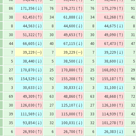
86
171,356 (↓)
76
176,271 (↑)
76
175,279 (↑)
91
38
62,453 (↑)
34
61,888 (↓)
34
62,268 (↑)
41
8
44,563 (↓)
8
44,600 (↓)
8
44,675 (↓)
8
30
51,322 (↑)
30
49,653 (↑)
30
49,090 (↑)
31
44
66,605 (↓)
40
67,115 (↓)
40
67,473 (↑)
47
7
39,229 (－)
7
39,229 (－)
7
39,229 (↓)
7
5
38,440 (↓)
5
38,500 (↓)
5
38,600 (↓)
5
27
170,870 (↓)
25
170,880 (↑)
25
168,092 (↑)
29
95
154,529 (↓)
92
155,208 (↑)
92
155,187 (↑)
96
3
30,633 (↓)
3
30,833 (↓)
3
31,100 (↓)
3
69
49,309 (↑)
63
48,860 (↑)
63
48,668 (↑)
72
30
126,030 (↑)
27
125,107 (↓)
27
126,100 (↑)
32
39
111,569 (↓)
33
115,000 (↑)
33
114,939 (↑)
42
35
93,854 (↓)
32
100,031 (↓)
32
101,278 (↑)
35
6
26,950 (↑)
6
26,700 (↑)
6
26,383 (↓)
6