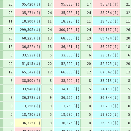
20
95,420 (↓)
17
95,688 (↑)
17
95,241 (↑)
21
28
35,271 (↑)
24
35,033 (↑)
24
33,254 (↑)
32
11
18,300 (↓)
11
18,373 (↓)
11
18,482 (↓)
11
26
299,308 (↓)
24
300,708 (↑)
24
299,167 (↑)
26
20
68,225 (↓)
19
68,600 (↓)
19
69,474 (↓)
20
18
36,822 (↑)
18
36,461 (↑)
18
36,267 (↑)
18
6
33,533 (↓)
6
33,550 (↓)
6
33,617 (↓)
6
20
51,915 (↓)
20
52,220 (↓)
20
52,625 (↓)
20
12
65,142 (↓)
12
66,658 (↓)
12
67,342 (↓)
12
8
38,500 (↑)
8
38,200 (↑)
8
38,013 (↓)
8
5
33,940 (↓)
5
34,100 (↓)
5
34,160 (↓)
5
9
36,378 (↓)
9
36,556 (↓)
9
36,944 (↓)
9
8
13,256 (↓)
8
13,269 (↓)
8
13,288 (↓)
8
5
18,420 (↓)
5
19,680 (↓)
5
19,800 (↓)
5
8
36,325 (－)
8
36,325 (↓)
8
36,350 (↓)
8