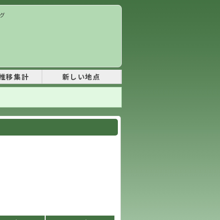
ング
推移集計
新しい地点