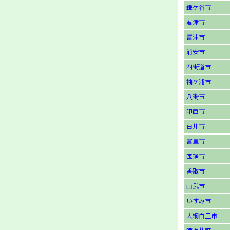
鎌ケ谷市
君津市
富津市
浦安市
四街道市
袖ケ浦市
八街市
印西市
白井市
富里市
匝瑳市
香取市
山武市
いすみ市
大網白里市