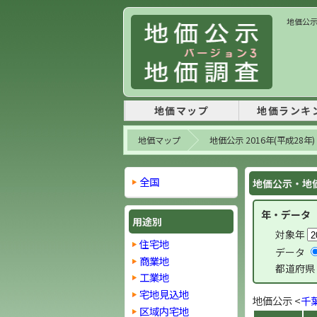
地価公示
地価マップ
地価ランキ
地価マップ
地価公示 2016年(平成28年)
全国
地価公示・地価
年・データ
用途別
対象年
住宅地
データ
商業地
都道府県
工業地
宅地見込地
地価公示 <
千
区域内宅地