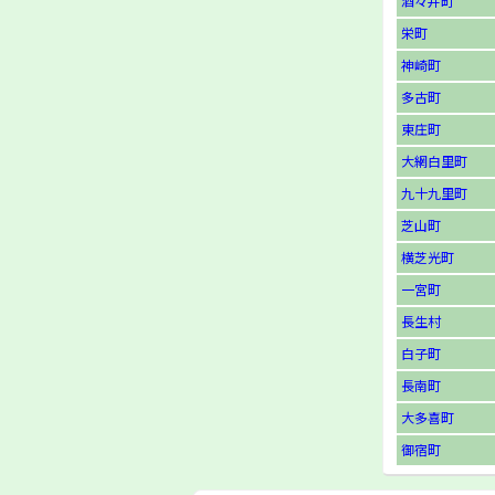
酒々井町
栄町
神崎町
多古町
東庄町
大網白里町
九十九里町
芝山町
横芝光町
一宮町
長生村
白子町
長南町
大多喜町
御宿町