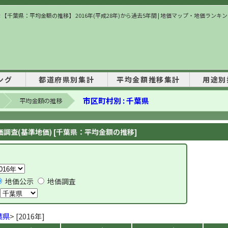
 【千葉県：平均金額の推移】 2016年(平成28年)から過去5年間 | 地価マップ・地価ランキ
ング
都道府県別集計
平均金額推移集計
用途別
市区町村別 : 千葉県
平均金額の推移
調査(基準地価) [千葉県：平均金額の推移]
地価公示
地価調査
葉県
> [2016年]