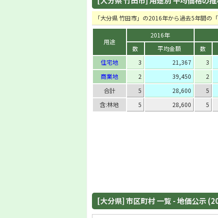
[大分県 竹田市] 用途別 平均価格の推移 
「大分県 竹田市」の2016年から過去5年間
2016年
用途
数
平均金額
数
住宅地
3
21,367
3
商業地
2
39,450
2
合計
5
28,600
5
含:林地
5
28,600
5
[大分県] 市区町村 一覧 - 地価公示 (2