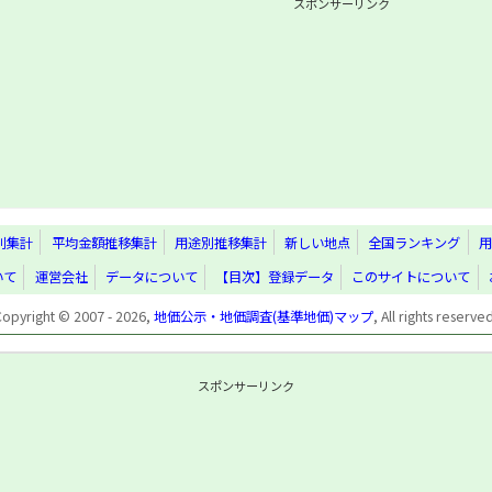
スポンサーリンク
別集計
平均金額推移集計
用途別推移集計
新しい地点
全国ランキング
用
いて
運営会社
データについて
【目次】登録データ
このサイトについて
Copyright © 2007 - 2026,
地価公示・地価調査(基準地価)マップ
, All rights reserve
スポンサーリンク