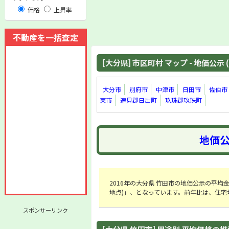
価格
上昇率
不動産を一括査定
[大分県] 市区町村 マップ - 地価公示 (
大分市
別府市
中津市
日田市
佐伯市
東市
速見郡日出町
玖珠郡玖珠町
地価公
2016年の大分県 竹田市の地価公示の平均金額は「
地点)」、となっています。前年比は、住宅地
スポンサーリンク