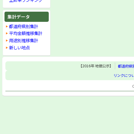
集計データ
都道府県別集計
平均金額推移集計
用途別推移集計
新しい地点
【2016年 地価公示】
都道府県
リンクにつ