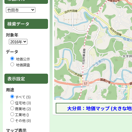
検索データ
対象年
データ
地価公示
地価調査
表示設定
用途
すべて (5)
住宅地 (3)
大分県：地価マップ (大きな地
商業地 (2)
工業地 ()
その他 (0)
マップ表示