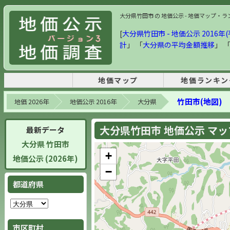
大分県竹田市 の 地価公示 - 地価マップ・ランキ
[
大分県竹田市 - 地価公示 2016年(
計
」 「
大分県の平均金額推移
」 
地価マップ
地価ランキン
竹田市(地図)
地価 2026年
地価公示 2016年
大分県
大分県竹田市 地価公示 マップ 
最新データ
大分県 竹田市
+
地価公示 (2026年)
−
都道府県
市区町村