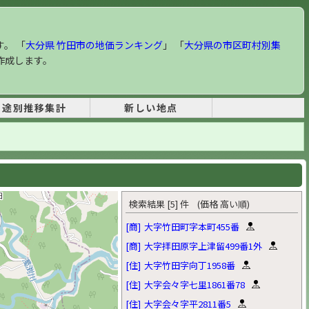
す。 「
大分県 竹田市の地価ランキング
」 「
大分県の市区町村別集
作成します。
用途別推移集計
新しい地点
検索結果 [5] 件 (価格 高い順)
[商]
大字竹田町字本町455番
[商]
大字拝田原字上津留499番1外
[住]
大字竹田字向丁1958番
[住]
大字会々字七里1861番78
[住]
大字会々字平2811番5