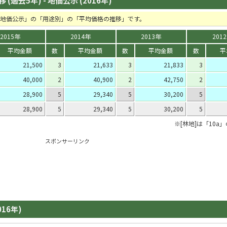
(過去5年) - 地価公示 (2016年)
の「地価公示」の「用途別」の「平均価格の推移」です。
2015年
2014年
2013年
201
平均金額
数
平均金額
数
平均金額
数
平
21,500
3
21,633
3
21,833
3
40,000
2
40,900
2
42,750
2
28,900
5
29,340
5
30,200
5
28,900
5
29,340
5
30,200
5
※[林地]は「10a
スポンサーリンク
016年)