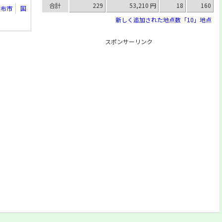
合計
229
53,210 円
18
160
由布市
国
新しく追加された地点数「10」地点
スポンサーリンク