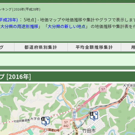
ング | 2016年(平成28年)
平成28年)
： 5地点] - 地価マップや地価推移や集計やグラフで表示しま
「
大分県の用途別推移
」 「
大分県の新しい地点
」 の地価推移や集計表を
グ
都道府県別集計
平均金額推移集計
[2016年]