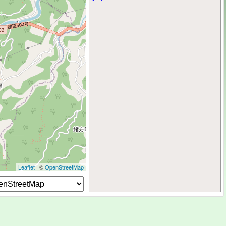
Leaflet
| ©
OpenStreetMap