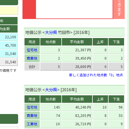
2年
均金額
地価公示 <
大分県
竹田市> [2016年]
22,100
用途
地点数
平均金額
上昇
下落
45,700
住宅地
3
21,367 円
0
3
31,540
商業地
2
39,450 円
0
2
31,540
合計
5
28,600 円
0
5
」の価格です
新しく追加された地点数「0」地点
地価公示 <
大分県
> [2016年]
用途
地点数
平均金額
上昇
下落
住宅地
145
40,240 円
10
96
商業地
74
82,205 円
8
55
工業地
10
26,710 円
0
9