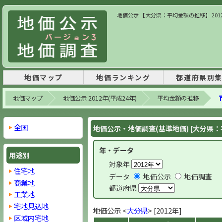
地価公示 【大分県：平均金額の推移】 201
地価マップ
地価ランキング
都道府県別
地価マップ
地価公示 2012年(平成24年)
平均金額の推移
全国
地価公示・地価調査(基準地価) [大分県
年・データ
用途別
対象年
住宅地
データ
地価公示
地価調査
商業地
都道府県
工業地
宅地見込地
地価公示 <
大分県
> [2012年]
区域内宅地