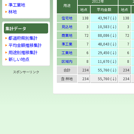
2012年
準工業地
用途
地点
平均金額
地点
林地
住宅地
138
43,967 (↓)
138
見込地
3
10,583 (↓)
3
集計データ
商業地
72
88,086 (↓)
72
都道府県別集計
準工業
7
48,043 (↓)
7
平均金額推移集計
用途別推移集計
工業地
6
29,450 (↓)
6
新しい地点
区域内
8
11,670 (↓)
8
合計
234
55,760 (↓)
234
スポンサーリンク
含:林地
234
55,760 (↓)
234