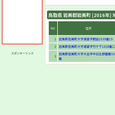
鳥取県 岩美郡岩美町 [2016年]
NO
住所
1
岩美郡岩美町大字浦富字肥田1039番19
2
岩美郡岩美町大字浦富字竹ケ下1028番1
スポンサーリンク
岩美郡岩美町大字大谷字中日比野屋敷53
3
番