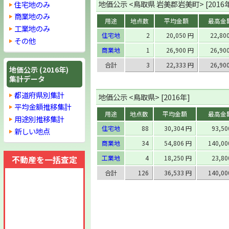
地価公示 <鳥取県 岩美郡岩美町> [2016
住宅地のみ
商業地のみ
用途
地点数
平均金額
最高金
工業地のみ
住宅地
2
20,050 円
22,80
その他
商業地
1
26,900 円
26,90
合計
3
22,333 円
26,90
地価公示 (2016年)
集計データ
都道府県別集計
地価公示 <鳥取県> [2016年]
平均金額推移集計
用途
地点数
平均金額
最高金
用途別推移集計
住宅地
88
30,304 円
93,5
新しい地点
商業地
34
54,806 円
140,0
不動産を一括査定
工業地
4
18,250 円
23,8
合計
126
36,533 円
140,0