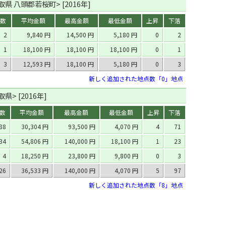
県 八頭郡若桜町> [2016年]
数
平均金額
最高金額
最低金額
上昇
下落
2
9,840 円
14,500 円
5,180 円
0
2
1
18,100 円
18,100 円
18,100 円
0
1
3
12,593 円
18,100 円
5,180 円
0
3
新しく追加された地点数「0」地点
県> [2016年]
数
平均金額
最高金額
最低金額
上昇
下落
88
30,304 円
93,500 円
4,070 円
4
71
34
54,806 円
140,000 円
18,100 円
1
23
4
18,250 円
23,800 円
9,800 円
0
3
26
36,533 円
140,000 円
4,070 円
5
97
新しく追加された地点数「8」地点