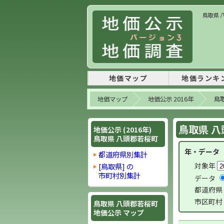
鳥取県 八
地価マップ
地価ランキ
地価マップ
地価公示 2016年
鳥
鳥取県 八
地価公示 (2016年)
鳥取県 八頭郡若桜町
年・データ
都道府県別集計
対象年
[鳥取県] の
市町村別集計
データ
都道府県
市区町村
鳥取県 八頭郡若桜町
地価公示 マップ