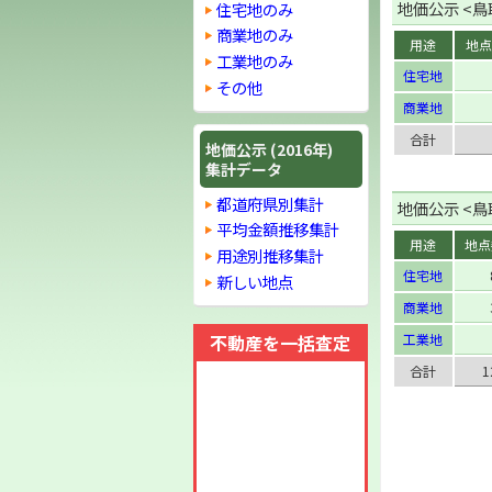
地価公示 <鳥取
住宅地のみ
商業地のみ
用途
地点
工業地のみ
住宅地
その他
商業地
合計
地価公示 (2016年)
集計データ
都道府県別集計
地価公示 <鳥取
平均金額推移集計
用途
地点
用途別推移集計
住宅地
新しい地点
商業地
不動産を一括査定
工業地
合計
1