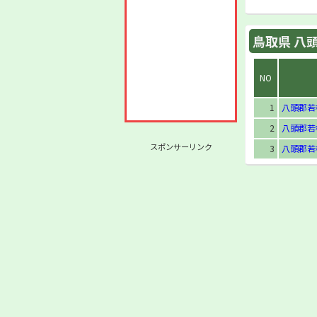
鳥取県 八頭
NO
1
八頭郡若
2
八頭郡若
スポンサーリンク
3
八頭郡若