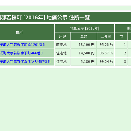
郡若桜町 [2016年] 地価公示 住所一覧
地価公示 [2016年]
順
住所
用途
金額
上昇率
市
桜町大字若桜字広原1201番6
商業地
18,100 円
95.26 %
1
桜町大字若桜字下町466番3
住宅地
14,500 円
96.67 %
2
桜町大字高野字ムネソリ497番外
住宅地
5,180 円
99.04 %
3