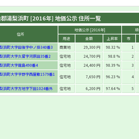
郡湯梨浜町 [2016年] 地価公示 住所一覧
地価公示 [2016年]
順
住所
用途
金額
上昇率
市
梨浜町大字田後字中ノ掛340番3
商業地
29,300 円
98.32 %
1
梨浜町大字久留字河原田35番2
住宅地
24,700 円
98.8 %
2
梨浜町大字龍島490番4
住宅地
24,400 円
98.39 %
3
梨浜町大字宇野字西屋敷1579番1
住宅地
7,650 円
96.23 %
4
梨浜町大字方地字下田1024番外
住宅地
6,200 円
97.64 %
5