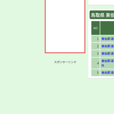
鳥取県 東伯
NO
1
東伯郡湯
2
東伯郡湯
3
東伯郡湯
東伯郡湯
スポンサーリンク
4
外
5
東伯郡湯