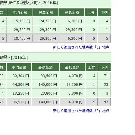
県 東伯郡湯梨浜町> [2016年]
数
平均金額
最高金額
最低金額
上昇
下落
4
15,738 円
24,700 円
6,200 円
0
4
1
29,300 円
29,300 円
29,300 円
0
1
5
18,450 円
29,300 円
6,200 円
0
5
新しく追加された地点数「0」地点
県> [2016年]
数
平均金額
最高金額
最低金額
上昇
下落
88
30,304 円
93,500 円
4,070 円
4
71
34
54,806 円
140,000 円
18,100 円
1
23
4
18,250 円
23,800 円
9,800 円
0
3
26
36,533 円
140,000 円
4,070 円
5
97
新しく追加された地点数「8」地点