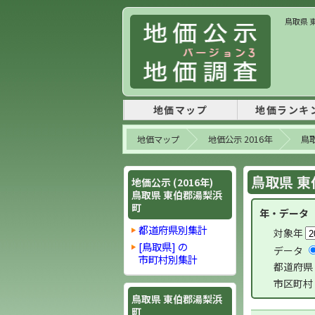
鳥取県 
地価マップ
地価ランキ
地価マップ
地価公示 2016年
鳥
鳥取県 東
地価公示 (2016年)
鳥取県 東伯郡湯梨浜
町
年・データ
都道府県別集計
対象年
[鳥取県] の
データ
市町村別集計
都道府県
市区町村
鳥取県 東伯郡湯梨浜
町