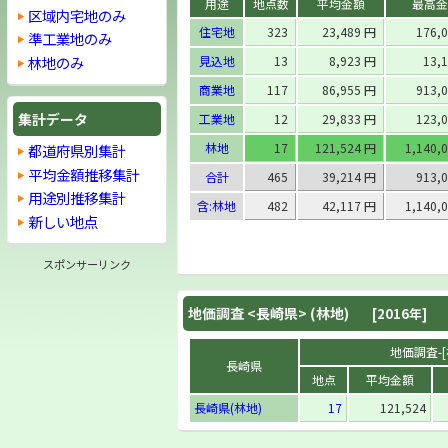
用途
地点数
平均金額
最高金
区域内宅地のみ
住宅地
323
23,489 円
176,
準工業地のみ
林地のみ
見込地
13
8,923 円
13,
商業地
117
86,955 円
913,
集計データ
工業地
12
29,833 円
123,
林地
17
121,524 円
1,140,
都道府県別集計
平均金額推移集計
合計
465
39,214 円
913,
用途別推移集計
含:林地
482
42,117 円
1,140,
新しい地点
スポンサーリンク
地価調査 <
長崎県
> (林地)
[2016年]
地価調査-[林
長崎県
地点
平均金額
長崎県(林地)
17
121,524