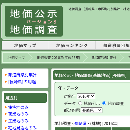
地価調査 【長崎県：市区町村別集計：林地】 
地価マップ
地価ランキング
都道府県別
地価マップ
地価調査 2016年(平成28年)
都道府県別集計
都道府県別集計
地価公示・地価調査(基準地価) [長崎県]
[長崎県]の用途
年・データ
対象年
用途別
データ
地価公示
地価調査
住宅地のみ
都道府県
商業地のみ
工業地のみ
地価調査 <
長崎県
> (林地) [2016年]
宅地見込地のみ