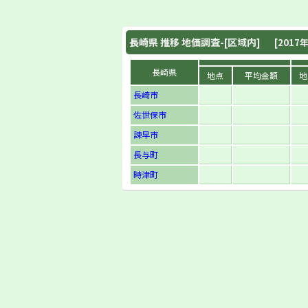
長崎県
推移 地価調査-[区域内]
[2017年
長崎県
地点
平均金額
地
長崎市
佐世保市
諫早市
長与町
時津町