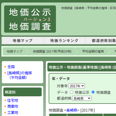
地価調査 【長崎県：平均金額の推移：区域内】
地価マップ
地価ランキング
都道府県別
地価マップ
地価調査 2017年(平成29年)
平均金額の推移
全国
地価公示・地価調査(基準地価) [長崎県 (
[長崎県]の推移
（平均金額）
年・データ
対象年
用途別
データ
地価公示
地価調査
都道府県
住宅地
商業地
地価調査 <
長崎県
> [2017年]
工業地