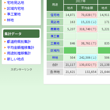
2017年
宅地見込地
用途
区域内宅地
地点
平均金額
地点
準工業地
住宅地
14,871
70,028 (↑)
14,911
林地
見込地
163
15,221 (↓)
171
商業地
5,237
318,740 (↑)
5,221
集計データ
準工業
都道府県別集計
工業地
846
38,761 (↑)
835
平均金額推移集計
区域内
用途別推移集計
林地
504
242,506 (↓)
506
新しい地点
合計
21,117
130,032 (↑)
21,138
スポンサーリンク
含:林地
21,621
132,654
21,644