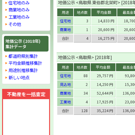
地価公示 <鳥取県 東伯郡北栄町> [2018
住宅地のみ
商業地のみ
用途
地点数
平均金額
最高金
工業地のみ
住宅地
3
14,833 円
18,70
その他
商業地
1
20,600 円
20,60
合計
4
16,275 円
20,60
地価公示 (2018年)
集計データ
都道府県別集計
地価公示 <鳥取県> [2018年]
平均金額推移集計
用途
地点数
平均金額
最高金
用途別推移集計
住宅地
88
29,757 円
93,8
新しい地点
見込地
2
14,250 円
15,3
不動産を一括査定
商業地
34
52,644 円
136,0
工業地
4
17,925 円
23,0
合計
128
35,224 円
136,0