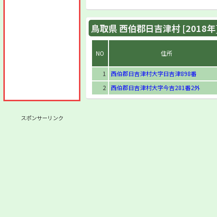
鳥取県 西伯郡日吉津村 [2018年
NO
住所
1
西伯郡日吉津村大字日吉津898番
2
西伯郡日吉津村大字今吉281番2外
スポンサーリンク