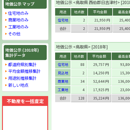
地価公示 <鳥取県 西伯郡日吉津村> [201
地価公示 マップ
用途
地点数
平均金額
最高金
住宅地のみ
商業地のみ
住宅地
2
21,950 円
25,40
工業地のみ
合計
2
21,950 円
25,40
その他
地価公示 <鳥取県> [2018年]
地価公示 (2018年)
集計データ
用途
地点数
平均金額
最高金
都道府県別集計
住宅地
88
29,757 円
93,8
平均金額推移集計
見込地
2
14,250 円
15,3
用途別推移集計
商業地
34
52,644 円
136,0
新しい地点
工業地
4
17,925 円
23,0
合計
128
35,224 円
136,0
不動産を一括査定