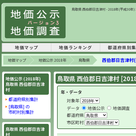
鳥取県 西伯郡日吉津村 - 2018年(平成30
地価マップ
地価ランキング
都道府県別
西伯郡日吉津村(
地価マップ
地価公示 2018年
鳥取県
鳥取県 西伯郡日吉津村 [201
地価公示 (2018年)
鳥取県 西伯郡日吉津
村
年・データ
都道府県別集計
対象年
[鳥取県] の
データ
地価公示
地価調査
市町村別集計
都道府県
市区町村
鳥取県 西伯郡日吉津
村