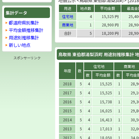
地価公示 <鳥取県 東伯郡湯梨浜町> [2018
用途
地点数
平均金額
最高金
集計データ
住宅地
4
15,525 円
25,4
都道府県別集計
商業地
1
28,900 円
28,9
平均金額推移集計
合計
5
18,200 円
28,9
用途別推移集計
新しい地点
鳥取県 東伯郡湯梨浜町 用途別推移集計 
スポンサーリンク
住宅地
商業地
年度
数
数
平均金額
数
平均金
2018
5
4
15,525
1
28,9
2017
5
4
15,525
1
29,1
2016
5
4
15,738
1
29,3
2015
5
4
16,025
1
29,8
2014
5
4
16,413
1
30,5
2013
5
4
17,013
1
32,0
2012
5
4
18,050
1
34,0