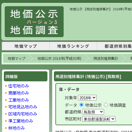
地価公示 【用途別推移集計】 2018年(平成
地価マップ
地価ランキング
都道府県別
地価マップ
地価公示 2018年(平成30年)
用途別推移集計
詳細版
用途別推移集計 (地価公示) [鳥取県]
住宅地のみ
年・データ
商業地のみ
対象年
工業地のみ
データ
地価公示
地価調査
宅地見込地のみ
都道府県
区域内宅地のみ
市区町村
準工業地のみ
林地のみ