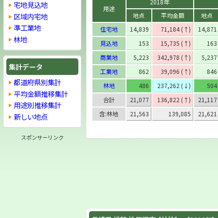
2018年
宅地見込地
用途
区域内宅地
地点
平均金額
地点
準工業地
住宅地
14,839
71,184 (↑)
14,871
林地
見込地
153
15,735 (↑)
163
商業地
5,223
342,978 (↑)
5,237
集計データ
工業地
862
39,096 (↑)
846
都道府県別集計
林地
486
237,262 (↓)
504
平均金額推移集計
合計
21,077
136,822 (↑)
21,117
用途別推移集計
含:林地
21,563
139,085
21,621
新しい地点
スポンサーリンク