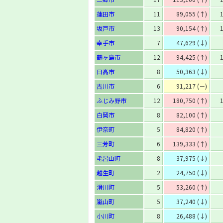
蓮田市
11
89,055 (↑)
坂戸市
13
90,154 (↑)
幸手市
7
47,629 (↓)
鶴ヶ島市
12
94,425 (↑)
日高市
8
50,363 (↓)
吉川市
6
91,217 (－)
ふじみ野市
12
180,750 (↑)
白岡市
8
82,100 (↑)
伊奈町
5
84,820 (↑)
三芳町
6
139,333 (↑)
毛呂山町
8
37,975 (↓)
越生町
2
24,750 (↓)
滑川町
5
53,260 (↑)
嵐山町
5
37,240 (↓)
小川町
8
26,488 (↓)