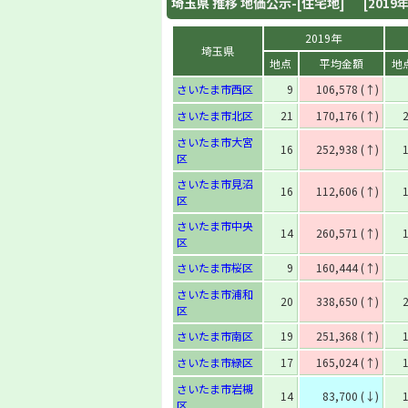
埼玉県
推移 地価公示-[住宅地]
[2019年
2019年
埼玉県
地点
平均金額
地
さいたま市西区
9
106,578 (↑)
さいたま市北区
21
170,176 (↑)
さいたま市大宮
16
252,938 (↑)
区
さいたま市見沼
16
112,606 (↑)
区
さいたま市中央
14
260,571 (↑)
区
さいたま市桜区
9
160,444 (↑)
さいたま市浦和
20
338,650 (↑)
区
さいたま市南区
19
251,368 (↑)
さいたま市緑区
17
165,024 (↑)
さいたま市岩槻
14
83,700 (↓)
区