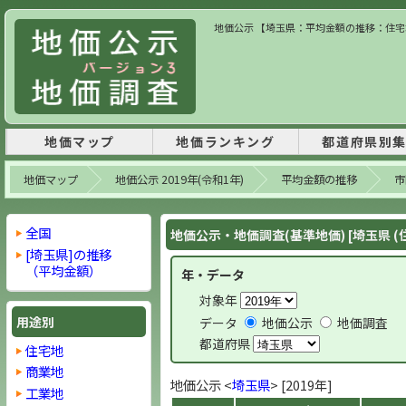
地価公示 【埼玉県：平均金額の推移：住宅地】
地価マップ
地価ランキング
都道府県別
地価マップ
地価公示 2019年(令和1年)
平均金額の推移
市
全国
地価公示・地価調査(基準地価) [埼玉県 (
[埼玉県]の推移
（平均金額）
年・データ
対象年
用途別
データ
地価公示
地価調査
都道府県
住宅地
商業地
地価公示 <
埼玉県
> [2019年]
工業地