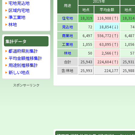
2019年
宅地見込地
用途
区域内宅地
地点
平均金額
地点
準工業地
住宅地
18,319
116,908 (↑)
18,314
林地
見込地
72
18,854 (↓)
74
商業地
6,497
556,772 (↑)
6,487
集計データ
工業地
1,055
63,095 (↑)
1,056
都道府県別集計
林地
50
2,566 (↑)
57
平均金額推移集計
合計
25,943
224,604 (↑)
25,931
用途別推移集計
含:林地
25,993
224,177
25,988
新しい地点
スポンサーリンク