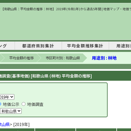
 【和歌山県：平均金額の推移：林地】 2019年(令和1年)から過去5年間 | 地価マップ・地
ング
都道府県別集計
平均金額推移集計
用途別
用途別 : 林地
平均金額の推移
市区町村別 : 和歌山県
調査(基準地価) [和歌山県 (林地) 平均金額の推移]
地価公示
地価調査
歌山県
> [2019年]