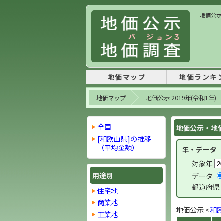
地価公示
地価マップ
地価ランキ
地価マップ
地価公示 2019年(令和1年)
全国
地価公示・地価
[和歌山県]の推移
（平均金額）
年・データ
対象年
用途別
データ
都道府県
住宅地
商業地
地価公示 <
和
工業地