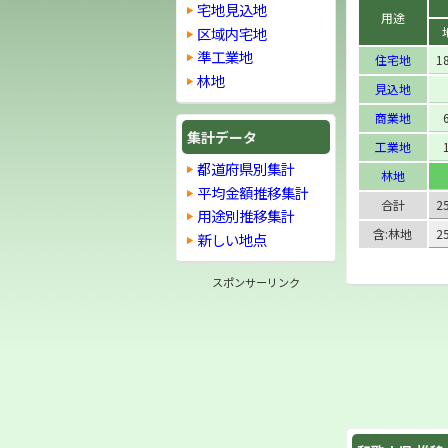
宅地見込地
用途
区域内宅地
準工業地
住宅地
1
林地
見込地
商業地
集計データ
工業地
都道府県別集計
林地
平均金額推移集計
合計
2
用途別推移集計
含:林地
2
新しい地点
スポンサーリンク