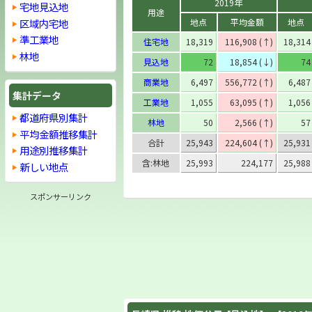
2019年
宅地見込地
用途
区域内宅地
地点
平均金額
地点
準工業地
住宅地
18,319
116,908 (↑)
18,314
林地
見込地
72
18,854 (↓)
74
商業地
6,497
556,772 (↑)
6,487
集計データ
工業地
1,055
63,095 (↑)
1,056
都道府県別集計
林地
50
2,566 (↑)
57
平均金額推移集計
合計
25,943
224,604 (↑)
25,931
用途別推移集計
含:林地
25,993
224,177
25,988
新しい地点
スポンサーリンク