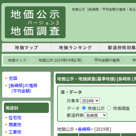
地価公示 【長崎県：平均金額の推移：見込地】
地価マップ
地価ランキング
都道府県別
地価マップ
地価公示 2019年(令和1年)
平均金額の推移
市
全国
地価公示・地価調査(基準地価) [長崎県 (
[長崎県]の推移
（平均金額）
年・データ
対象年
用途別
データ
地価公示
地価調査
都道府県
住宅地
商業地
地価公示 <
長崎県
> [2019年]
工業地