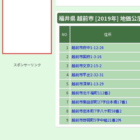
福井県 越前市 [2019年] 地価
NO
住所
1
越前市府中1-12-26
2
越前市国府1-3-16
スポンサーリンク
3
越前市文京2-15-2
4
越前市平出2-32-31
5
越前市深草1-13-29
6
越前市北千福町112番2
7
越前市粟田部町27字日本橋17番1
8
越前市岩本町7字八ケ町58番2
9
越前市野岡町5字中組21番2外