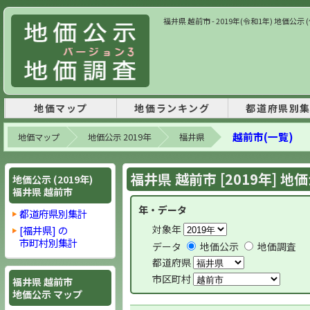
福井県 越前市 - 2019年(令和1年) 地価
地価マップ
地価ランキング
都道府県別
越前市(一覧)
地価マップ
地価公示 2019年
福井県
福井県 越前市 [2019年] 地
地価公示 (2019年)
福井県 越前市
年・データ
都道府県別集計
対象年
[福井県] の
市町村別集計
データ
地価公示
地価調査
都道府県
市区町村
福井県 越前市
地価公示 マップ