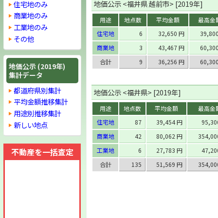
地価公示 <福井県 越前市> [2019年]
住宅地のみ
商業地のみ
用途
地点数
平均金額
最高金
工業地のみ
住宅地
6
32,650 円
39,80
その他
商業地
3
43,467 円
60,30
合計
9
36,256 円
60,30
地価公示 (2019年)
集計データ
都道府県別集計
地価公示 <福井県> [2019年]
平均金額推移集計
用途
地点数
平均金額
最高金
用途別推移集計
住宅地
87
39,454 円
95,3
新しい地点
商業地
42
80,062 円
354,0
不動産を一括査定
工業地
6
27,783 円
47,2
合計
135
51,569 円
354,0