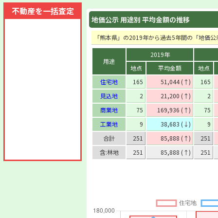
不動産を一括査定
地価公示 用途別 平均金額の推移
「熊本県」の2019年から過去5年間の「地価
2019年
用途
地点
平均金額
地点
住宅地
165
51,044 (↑)
165
見込地
2
21,200 (↑)
2
商業地
75
169,936 (↑)
75
工業地
9
38,683 (↓)
9
合計
251
85,888 (↑)
251
含:林地
251
85,888 (↑)
251