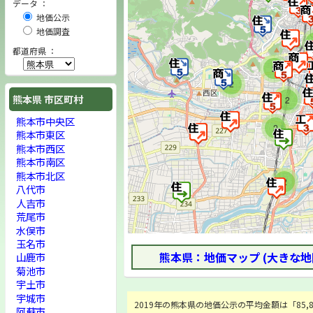
データ ：
地価公示
地価調査
都道府県 ：
2
2
熊本県 市区町村
2
熊本市中央区
2
熊本市東区
熊本市西区
熊本市南区
熊本市北区
2
八代市
人吉市
荒尾市
水俣市
玉名市
熊本県：地価マップ (大きな地
山鹿市
菊池市
宇土市
宇城市
2019年の熊本県の地価公示の平均金額は「85,88
阿蘇市