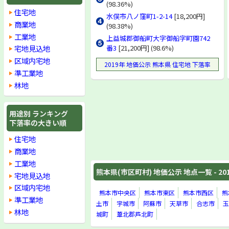
(98.36%)
住宅地
水俣市八ノ窪町1-2-14
[18,200円]
商業地
(98.38%)
工業地
上益城郡御船町大字御船字町園742
宅地見込地
番3
[21,200円] (98.6%)
区域内宅地
2019年 地価公示 熊本県 住宅地 下落率
準工業地
林地
用途別 ランキング
下落率の大きい順
住宅地
商業地
工業地
熊本県(市区町村) 地価公示 地点一覧 - 20
宅地見込地
区域内宅地
熊本市中央区
熊本市東区
熊本市西区
熊
準工業地
土市
宇城市
阿蘇市
天草市
合志市
玉
林地
城町
葦北郡芦北町