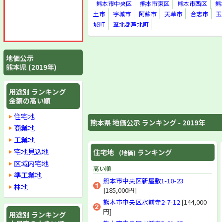
熊本市中央区
熊本市東区
熊本市西区
熊
土市
宇城市
阿蘇市
天草市
合志市
玉
城町
葦北郡芦北町
地価公示
熊本県 (2019年)
用途別 ランキング
金額の高い順
住宅地
熊本県 地価公示 ランキング - 2019年
商業地
工業地
宅地見込地
住宅地
ランキング
(地価)
区域内宅地
高い順
準工業地
熊本市中央区新屋敷1-10-23
林地
[185,000円]
熊本市中央区水前寺2-7-12
[144,000
円]
用途別 ランキング