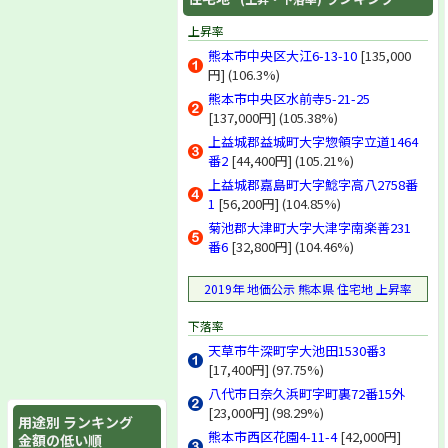
上昇率
熊本市中央区大江6-13-10
[135,000
円] (106.3%)
熊本市中央区水前寺5-21-25
[137,000円] (105.38%)
上益城郡益城町大字惣領字立道1464
番2
[44,400円] (105.21%)
上益城郡嘉島町大字鯰字高八2758番
1
[56,200円] (104.85%)
菊池郡大津町大字大津字南楽善231
番6
[32,800円] (104.46%)
2019年 地価公示 熊本県 住宅地 上昇率
下落率
天草市牛深町字大池田1530番3
[17,400円] (97.75%)
八代市日奈久浜町字町裏72番15外
[23,000円] (98.29%)
用途別 ランキング
熊本市西区花園4-11-4
[42,000円]
金額の低い順