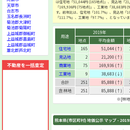
は住宅地「51,044円 (165地点)」、見込地「21
天草市
「169,936円 (75地点)」、工業地「38,683円
合志市
す。前年比は、住宅地「101.7%」、見込地「10
玉名郡長洲町
「111.7%」、工業地「97.7%」、となってい
菊池郡大津町
菊池郡菊陽町
2019年
上益城郡御船町
用途
上益城郡嘉島町
地点
平均金額
上益城郡益城町
住宅地
165
51,044 (↑)
葦北郡芦北町
見込地
2
21,200 (↑)
不動産を一括査定
商業地
75
169,936 (↑)
工業地
9
38,683 (↓)
合計
251
85,888 (↑)
含:林地
251
85,888 (↑)
※[林
熊本県(市区町村) 地価公示 マップ - 201