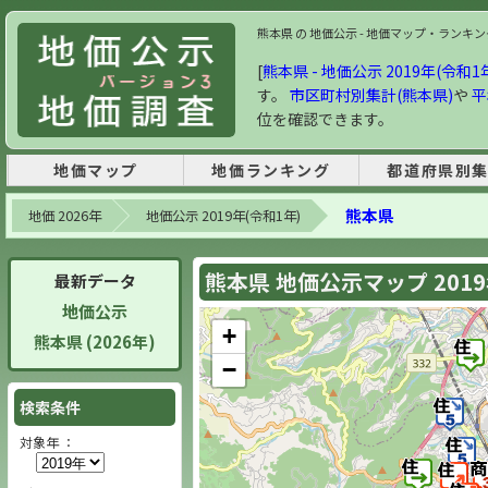
熊本県 の 地価公示 - 地価マップ・ランキング 
[
熊本県 - 地価公示 2019年(令和1
す。
市区町村別集計(熊本県)
や
平
位を確認できます。
地価マップ
地価ランキング
都道府県別
熊本県
地価 2026年
地価公示 2019年(令和1年)
熊本県 地価公示マップ 201
最新データ
地価公示
+
熊本県 (2026年)
−
検索条件
対象年 ：