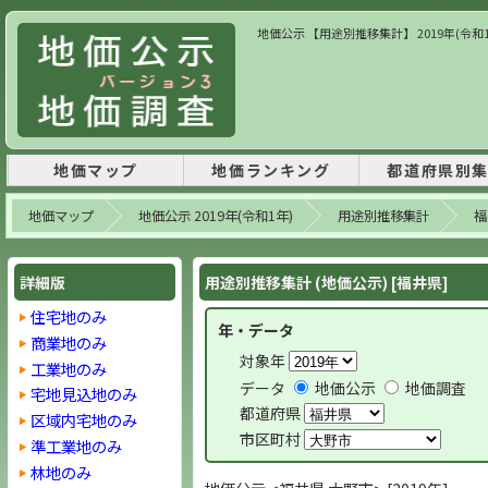
地価公示 【用途別推移集計】 2019年(令和
地価マップ
地価ランキング
都道府県別
地価マップ
地価公示 2019年(令和1年)
用途別推移集計
福
詳細版
用途別推移集計 (地価公示) [福井県]
住宅地のみ
年・データ
商業地のみ
対象年
工業地のみ
データ
地価公示
地価調査
宅地見込地のみ
都道府県
区域内宅地のみ
市区町村
準工業地のみ
林地のみ