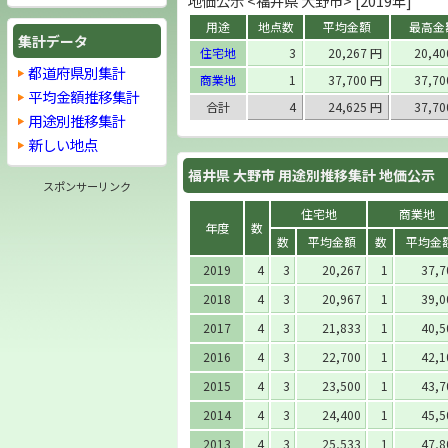
地価公示 <福井県 大野市> [2019年]
用途
地点数
平均金額
最高金
集計データ
住宅地
3
20,267 円
20,4
都道府県別集計
商業地
1
37,700 円
37,7
平均金額推移集計
合計
4
24,625 円
37,7
用途別推移集計
新しい地点
福井県 大野市 用途別推移集計 地価公示
スポンサーリンク
住宅地
商業地
年度
数
数
平均金額
数
平均金
2019
4
3
20,267
1
37,7
2018
4
3
20,967
1
39,0
2017
4
3
21,833
1
40,5
2016
4
3
22,700
1
42,1
2015
4
3
23,500
1
43,7
2014
4
3
24,400
1
45,5
2013
4
3
25,533
1
47,8