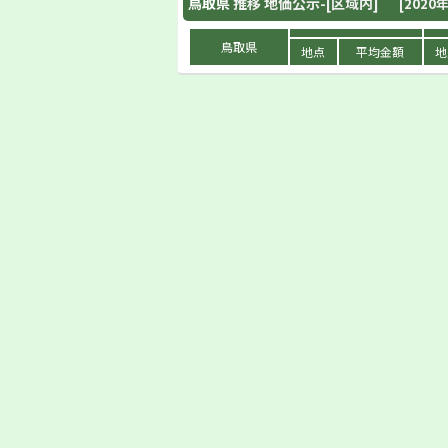
鳥取県
推移 地価公示-[区域内]
[2020年
鳥取県
地点
平均金額
地