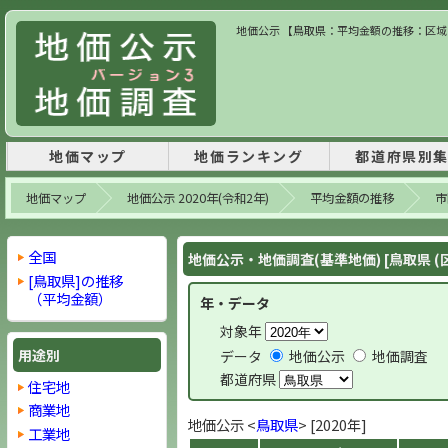
地価公示 【鳥取県：平均金額の推移：区域内】
地価マップ
地価ランキング
都道府県別
地価マップ
地価公示 2020年(令和2年)
平均金額の推移
市
全国
地価公示・地価調査(基準地価) [鳥取県 (
[鳥取県]の推移
（平均金額）
年・データ
対象年
用途別
データ
地価公示
地価調査
都道府県
住宅地
商業地
地価公示 <
鳥取県
> [2020年]
工業地