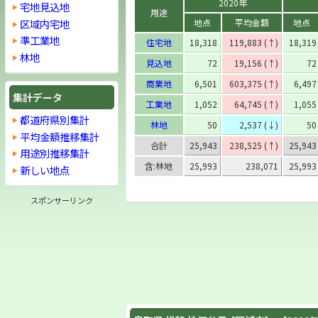
2020年
宅地見込地
用途
区域内宅地
地点
平均金額
地点
準工業地
住宅地
18,318
119,883 (↑)
18,319
林地
見込地
72
19,156 (↑)
72
商業地
6,501
603,375 (↑)
6,497
集計データ
工業地
1,052
64,745 (↑)
1,055
都道府県別集計
林地
50
2,537 (↓)
50
平均金額推移集計
合計
25,943
238,525 (↑)
25,943
用途別推移集計
含:林地
25,993
238,071
25,993
新しい地点
スポンサーリンク