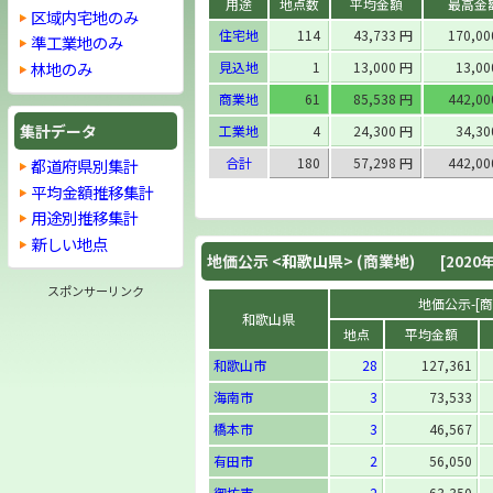
用途
地点数
平均金額
最高金
区域内宅地のみ
住宅地
114
43,733 円
170,0
準工業地のみ
林地のみ
見込地
1
13,000 円
13,0
商業地
61
85,538 円
442,0
集計データ
工業地
4
24,300 円
34,3
合計
180
57,298 円
442,0
都道府県別集計
平均金額推移集計
用途別推移集計
新しい地点
地価公示 <
和歌山県
> (商業地)
[2020年
スポンサーリンク
地価公示-[商業
和歌山県
地点
平均金額
和歌山市
28
127,361
海南市
3
73,533
橋本市
3
46,567
有田市
2
56,050
御坊市
2
63,350