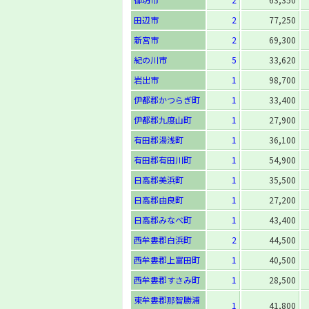
田辺市
2
77,250
新宮市
2
69,300
紀の川市
5
33,620
岩出市
1
98,700
伊都郡かつらぎ町
1
33,400
伊都郡九度山町
1
27,900
有田郡湯浅町
1
36,100
有田郡有田川町
1
54,900
日高郡美浜町
1
35,500
日高郡由良町
1
27,200
日高郡みなべ町
1
43,400
西牟婁郡白浜町
2
44,500
西牟婁郡上富田町
1
40,500
西牟婁郡すさみ町
1
28,500
東牟婁郡那智勝浦
1
41,800