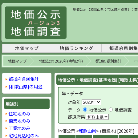
地価公示 【和歌山県：市区町村別集計：商業地
地価マップ
地価ランキング
都道府県別
地価マップ
地価公示 2020年(令和2年)
都道府県別集計
市
都道府県別集計
地価公示・地価調査(基準地価) [和歌山県
[和歌山県]の用途
年・データ
対象年
用途別
データ
地価公示
地価調査
住宅地のみ
都道府県
商業地のみ
工業地のみ
地価公示 <
和歌山県
> (商業地) [2020年]
宅地見込地のみ