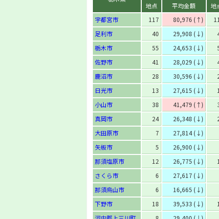
地点
平均金額
地
宇都宮市
117
80,976 (↑)
1
足利市
40
29,908 (↓)
栃木市
55
24,653 (↓)
佐野市
41
28,029 (↓)
鹿沼市
28
30,596 (↓)
日光市
13
27,615 (↓)
小山市
38
41,479 (↑)
真岡市
24
26,348 (↓)
大田原市
7
27,814 (↓)
矢板市
5
26,900 (↓)
那須塩原市
12
26,775 (↓)
さくら市
6
27,617 (↓)
那須烏山市
6
16,665 (↓)
下野市
18
39,533 (↓)
河内郡上三川町
8
29,400 (↓)