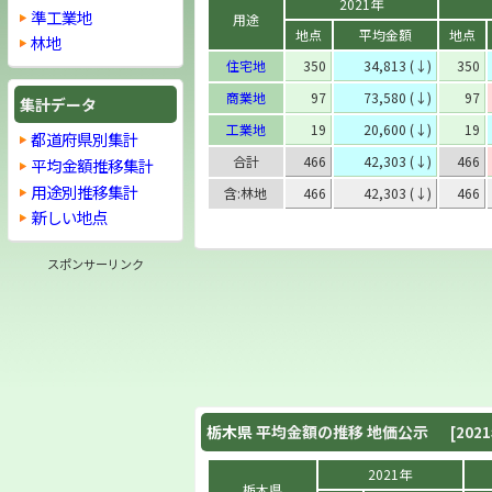
2021年
準工業地
用途
地点
平均金額
地点
林地
住宅地
350
34,813 (↓)
350
商業地
97
73,580 (↓)
97
集計データ
工業地
19
20,600 (↓)
19
都道府県別集計
合計
466
42,303 (↓)
466
平均金額推移集計
用途別推移集計
含:林地
466
42,303 (↓)
466
新しい地点
スポンサーリンク
栃木県
平均金額の推移 地価公示
[202
2021年
栃木県