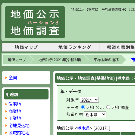
地価公示 【栃木県：平均金額の推移】 202
地価マップ
地価ランキング
都道府県別
市
地価マップ
地価公示 2021年(令和3年)
平均金額の推移
全国
地価公示・地価調査(基準地価) [栃木県
年・データ
用途別
対象年
住宅地
データ
地価公示
地価調査
商業地
都道府県
工業地
宅地見込地
地価公示 <
栃木県
> [2021年]
区域内宅地