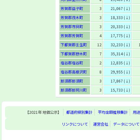
芳賀郡益子町
3
21,067 (↓)
芳賀郡茂木町
3
18,333 (↓)
芳賀郡市貝町
3
20,333 (↓)
芳賀郡芳賀町
4
17,775 (↓)
下都賀郡壬生町
12
32,233 (↓)
下都賀郡野木町
7
35,314 (↓)
塩谷郡塩谷町
2
12,835 (↓)
塩谷郡高根沢町
8
29,955 (↓)
那須郡那須町
3
17,867 (↓)
那須郡那珂川町
3
15,733 (↓)
【2021年 地価公示】
都道府県別集計
平均金額推移集計
用
リンクについて
運営会社
データについて