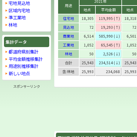
2021年
宅地見込地
用途
区域内宅地
地点
平均金額
地点
準工業地
住宅地
18,305
119,995 (↑)
18,318
林地
見込地
72
19,293 (↑)
72
商業地
6,514
585,990 (↓)
6,501
集計データ
工業地
1,052
65,545 (↑)
1,052
都道府県別集計
林地
50
2,526 (↓)
50
平均金額推移集計
合計
25,943
234,514 (↓)
25,943
用途別推移集計
含:林地
25,993
234,068
25,993
新しい地点
スポンサーリンク