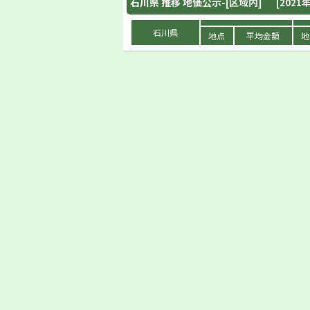
石川県
推移 地価公示-[区域内]
[2021年
石川県
地点
平均金額
地