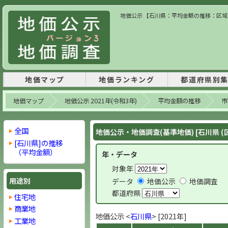
地価公示 【石川県：平均金額の推移：区域内】
地価マップ
地価ランキング
都道府県別
地価マップ
地価公示 2021年(令和3年)
平均金額の推移
市
全国
地価公示・地価調査(基準地価) [石川県 (
[石川県]の推移
（平均金額）
年・データ
対象年
用途別
データ
地価公示
地価調査
都道府県
住宅地
商業地
地価公示 <
石川県
> [2021年]
工業地