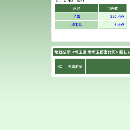
新しい地点 集計
用途
地点数
全国
250 地点
埼玉県
6 地点
地価公示 <埼玉県 南埼玉郡宮代町> 新し
NO
都道府県