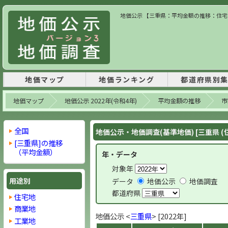
地価公示 【三重県：平均金額の推移：住宅地】
地価マップ
地価ランキング
都道府県別
地価マップ
地価公示 2022年(令和4年)
平均金額の推移
市
全国
地価公示・地価調査(基準地価) [三重県 (
[三重県]の推移
（平均金額）
年・データ
対象年
用途別
データ
地価公示
地価調査
都道府県
住宅地
商業地
地価公示 <
三重県
> [2022年]
工業地