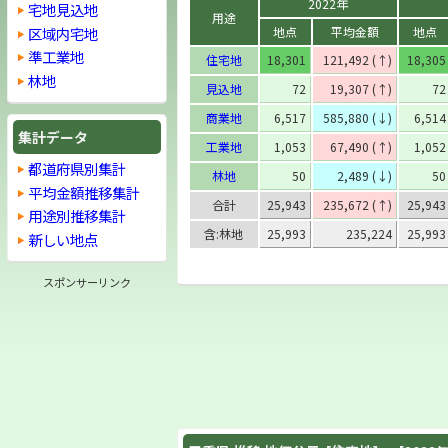
2022年
宅地見込地
用途
区域内宅地
地点
平均金額
地点
準工業地
住宅地
18,301
121,492 (↑)
18,305
林地
見込地
72
19,307 (↑)
72
商業地
6,517
585,880 (↓)
6,514
集計データ
工業地
1,053
67,490 (↑)
1,052
都道府県別集計
林地
50
2,489 (↓)
50
平均金額推移集計
合計
25,943
235,672 (↑)
25,943
用途別推移集計
含:林地
25,993
235,224
25,993
新しい地点
スポンサーリンク