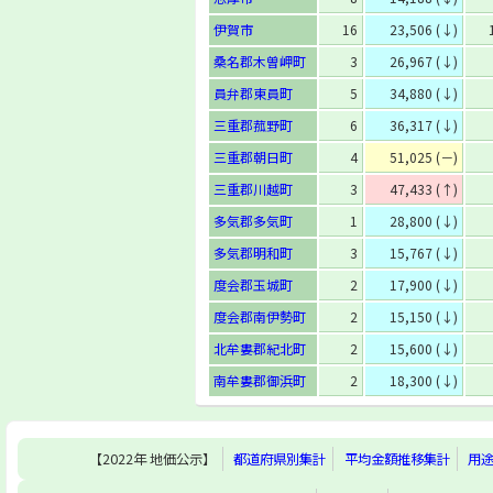
伊賀市
16
23,506 (↓)
桑名郡木曽岬町
3
26,967 (↓)
員弁郡東員町
5
34,880 (↓)
三重郡菰野町
6
36,317 (↓)
三重郡朝日町
4
51,025 (－)
三重郡川越町
3
47,433 (↑)
多気郡多気町
1
28,800 (↓)
多気郡明和町
3
15,767 (↓)
度会郡玉城町
2
17,900 (↓)
度会郡南伊勢町
2
15,150 (↓)
北牟婁郡紀北町
2
15,600 (↓)
南牟婁郡御浜町
2
18,300 (↓)
【2022年 地価公示】
都道府県別集計
平均金額推移集計
用