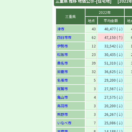
三重県
推移 地価公示-[住宅地]
[2022年
2022年
三重県
地点
平均金額
地
津市
43
40,477 (↓)
四日市市
62
47,150 (↑)
伊勢市
12
32,542 (↓)
松阪市
23
30,435 (↓)
桑名市
39
51,310 (↓)
鈴鹿市
32
36,625 (↓)
名張市
5
29,200 (↓)
尾鷲市
3
27,567 (↓)
亀山市
4
27,575 (↓)
鳥羽市
3
20,200 (↓)
熊野市
3
26,267 (↓)
いなべ市
7
25,086 (↓)
志摩市
8
14,188 (↓)