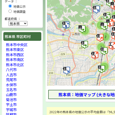
データ ：
地価公示
地価調査
都道府県 ：
2
2
熊本県 市区町村
2
熊本市中央区
2
熊本市東区
熊本市西区
熊本市南区
熊本市北区
2
八代市
人吉市
荒尾市
水俣市
玉名市
熊本県：地価マップ (大きな地
山鹿市
菊池市
宇土市
宇城市
2022年の熊本県の地価公示の平均金額は「96,54
阿蘇市