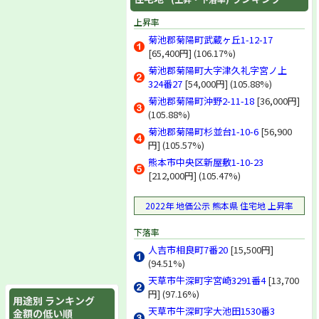
上昇率
菊池郡菊陽町武蔵ヶ丘1-12-17
[65,400円] (106.17%)
菊池郡菊陽町大字津久礼字宮ノ上
324番27
[54,000円] (105.88%)
菊池郡菊陽町沖野2-11-18
[36,000円]
(105.88%)
菊池郡菊陽町杉並台1-10-6
[56,900
円] (105.57%)
熊本市中央区新屋敷1-10-23
[212,000円] (105.47%)
2022年 地価公示 熊本県 住宅地 上昇率
下落率
人吉市相良町7番20
[15,500円]
(94.51%)
天草市牛深町字宮崎3291番4
[13,700
円] (97.16%)
用途別 ランキング
天草市牛深町字大池田1530番3
金額の低い順