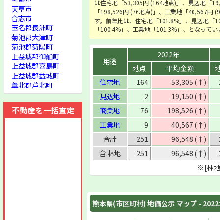
は住宅地「53,305円 (164地点)」、見込地「19
天草市
「198,526円 (76地点)」、工業地「40,567円
合志市
す。前年比は、住宅地「101.8%」、見込地「10
玉名郡長洲町
「100.4%」、工業地「101.3%」、となって
菊池郡大津町
菊池郡菊陽町
2022年
上益城郡御船町
用途
上益城郡嘉島町
地点
平均金額
上益城郡益城町
住宅地
164
53,305 (↑)
葦北郡芦北町
見込地
2
19,150 (↑)
不動産を一括査定
商業地
76
198,526 (↑)
工業地
9
40,567 (↑)
合計
251
96,548 (↑)
含:林地
251
96,548 (↑)
※[林
熊本県(市区町村) 地価公示 マップ - 202