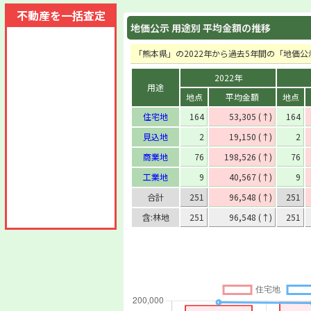
不動産を一括査定
地価公示 用途別 平均金額の推移
「熊本県」の2022年から過去5年間の「地価
2022年
用途
地点
平均金額
地点
住宅地
164
53,305 (↑)
164
見込地
2
19,150 (↑)
2
商業地
76
198,526 (↑)
76
工業地
9
40,567 (↑)
9
合計
251
96,548 (↑)
251
含:林地
251
96,548 (↑)
251