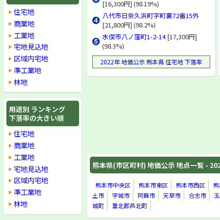
[16,300円] (98.19%)
住宅地
八代市日奈久浜町字町裏72番15外
商業地
[21,800円] (98.2%)
工業地
水俣市八ノ窪町1-2-14
[17,300円]
宅地見込地
(98.3%)
区域内宅地
2022年 地価公示 熊本県 住宅地 下落率
準工業地
林地
用途別 ランキング
下落率の大きい順
住宅地
商業地
工業地
熊本県(市区町村) 地価公示 地点一覧 - 20
宅地見込地
区域内宅地
熊本市中央区
熊本市東区
熊本市西区
熊
準工業地
土市
宇城市
阿蘇市
天草市
合志市
玉
林地
城町
葦北郡芦北町