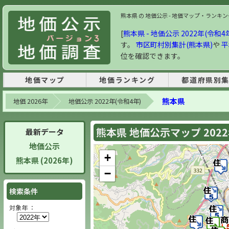
熊本県 の 地価公示 - 地価マップ・ランキング 
[
熊本県 - 地価公示 2022年(令和4
す。
市区町村別集計(熊本県)
や
平
位を確認できます。
地価マップ
地価ランキング
都道府県別
熊本県
地価 2026年
地価公示 2022年(令和4年)
熊本県 地価公示マップ 202
最新データ
地価公示
+
熊本県 (2026年)
−
検索条件
対象年 ：