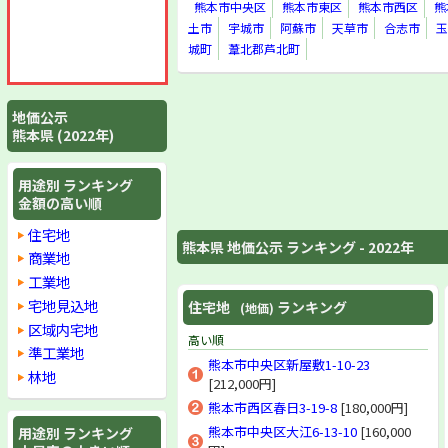
熊本市中央区
熊本市東区
熊本市西区
熊
土市
宇城市
阿蘇市
天草市
合志市
玉
城町
葦北郡芦北町
地価公示
熊本県 (2022年)
用途別 ランキング
金額の高い順
住宅地
熊本県 地価公示 ランキング - 2022年
商業地
工業地
宅地見込地
住宅地
ランキング
(地価)
区域内宅地
高い順
準工業地
熊本市中央区新屋敷1-10-23
林地
[212,000円]
熊本市西区春日3-19-8
[180,000円]
熊本市中央区大江6-13-10
[160,000
用途別 ランキング