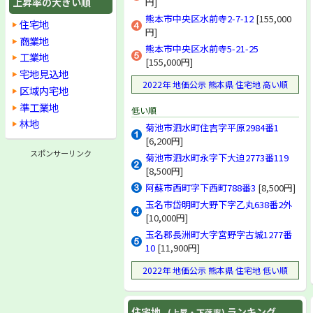
上昇率の大きい順
円]
熊本市中央区水前寺2-7-12
[155,000
住宅地
円]
商業地
熊本市中央区水前寺5-21-25
工業地
[155,000円]
宅地見込地
2022年 地価公示 熊本県 住宅地 高い順
区域内宅地
準工業地
低い順
林地
菊池市泗水町住吉字平原2984番1
[6,200円]
スポンサーリンク
菊池市泗水町永字下大迫2773番119
[8,500円]
阿蘇市西町字下西町788番3
[8,500円]
玉名市岱明町大野下字乙丸638番2外
[10,000円]
玉名郡長洲町大字宮野字古城1277番
10
[11,900円]
2022年 地価公示 熊本県 住宅地 低い順
住宅地
ランキング
(上昇・下落率)