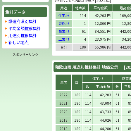
地価公示 <和歌山県> [2022年]
用途
地点数
平均金額
最高金
集計データ
住宅地
114
42,203 円
169,0
都道府県別集計
見込地
1
12,800 円
12,8
平均金額推移集計
商業地
61
84,551 円
442,0
用途別推移集計
工業地
4
23,975 円
34,2
新しい地点
合計
180
55,986 円
442,0
スポンサーリンク
和歌山県 用途別推移集計 地価公示
[20
住宅地
商業
年度
数
数
平均金額
数
平
2022
180
114
42,203
61
8
2021
180
114
43,084
61
8
2020
180
114
43,733
61
8
2019
180
114
44,026
61
8
2018
180
114
44,280
61
8