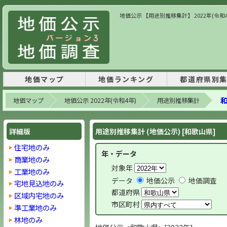
地価公示 【用途別推移集計】 2022年(令和
地価マップ
地価ランキング
都道府県別
地価マップ
地価公示 2022年(令和4年)
用途別推移集計
詳細版
用途別推移集計 (地価公示) [和歌山県]
住宅地のみ
年・データ
商業地のみ
対象年
工業地のみ
データ
地価公示
地価調査
宅地見込地のみ
都道府県
区域内宅地のみ
市区町村
準工業地のみ
林地のみ