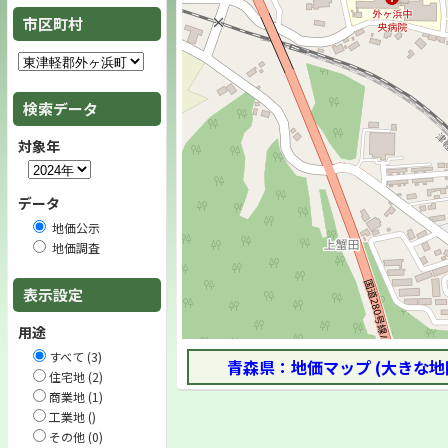
市区町村
検索データ
対象年
データ
地価公示
地価調査
表示設定
用途
すべて (3)
青森県：地価マップ (大きな地
住宅地 (2)
商業地 (1)
工業地 ()
その他 (0)