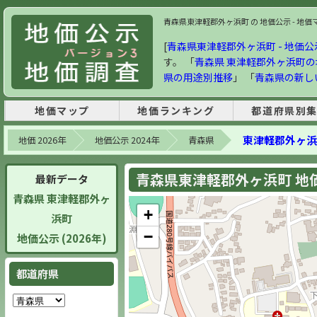
青森県東津軽郡外ヶ浜町 の 地価公示 - 地価マッ
[
青森県東津軽郡外ヶ浜町 - 地価公示 
す。 「
青森県 東津軽郡外ヶ浜町
県の用途別推移
」 「
青森県の新し
地価マップ
地価ランキング
都道府県別
東津軽郡外ヶ浜
地価 2026年
地価公示 2024年
青森県
青森県東津軽郡外ヶ浜町 地価公
最新データ
青森県 東津軽郡外ヶ
+
浜町
−
地価公示 (2026年)
都道府県