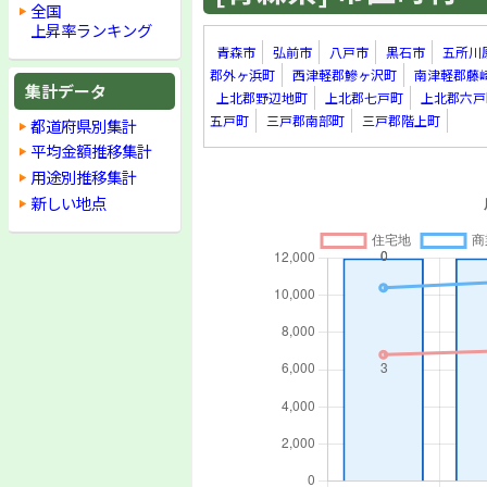
全国
上昇率ランキング
青森市
弘前市
八戸市
黒石市
五所川
郡外ヶ浜町
西津軽郡鰺ヶ沢町
南津軽郡藤
集計データ
上北郡野辺地町
上北郡七戸町
上北郡六戸
五戸町
三戸郡南部町
三戸郡階上町
都道府県別集計
平均金額推移集計
用途別推移集計
新しい地点