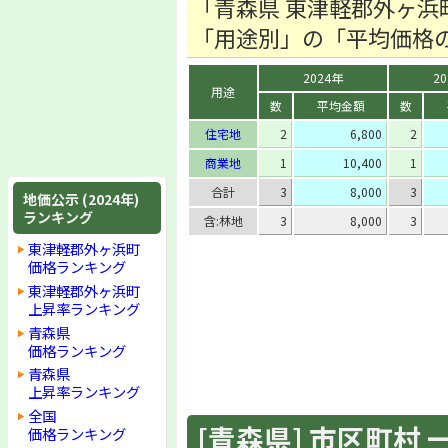
「青森県 東津軽郡外ヶ浜
「用途別」の「平均価格
2024年
2
用途
数
平均金額
数
住宅地
2
6,800
2
商業地
1
10,400
1
合計
3
8,000
3
地価公示 (2024年)
ランキング
含:林地
3
8,000
3
東津軽郡外ヶ浜町
価格ランキング
東津軽郡外ヶ浜町
上昇率ランキング
青森県
価格ランキング
青森県
上昇率ランキング
全国
[青森県] 市区町村 一覧
価格ランキング