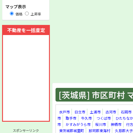
マップ表示
価格
上昇率
不動産を一括査定
[茨城県] 市区町村 マ
水戸市
日立市
土浦市
古河市
石岡市
市
取手市
牛久市
つくば市
ひたちな
市
かすみがうら市
桜川市
神栖市
行
スポンサーリンク
東茨城郡城里町
那珂郡東海村
久慈郡大子