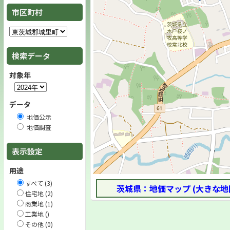
市区町村
検索データ
対象年
データ
地価公示
地価調査
表示設定
用途
すべて (3)
茨城県：地価マップ (大きな地
住宅地 (2)
商業地 (1)
工業地 ()
その他 (0)