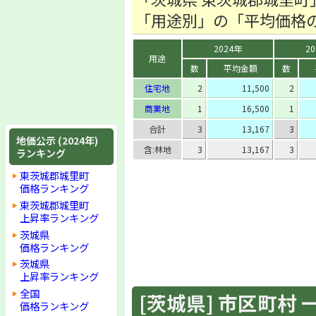
「用途別」の「平均価格
2024年
2
用途
数
平均金額
数
住宅地
2
11,500
2
商業地
1
16,500
1
合計
3
13,167
3
地価公示 (2024年)
含:林地
3
13,167
3
ランキング
東茨城郡城里町
価格ランキング
東茨城郡城里町
上昇率ランキング
茨城県
価格ランキング
茨城県
上昇率ランキング
全国
[茨城県] 市区町村 一覧
価格ランキング