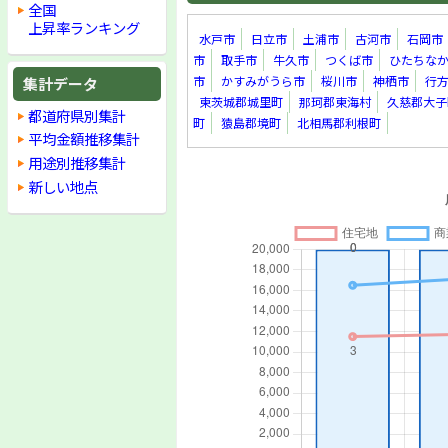
全国
上昇率ランキング
水戸市
日立市
土浦市
古河市
石岡市
市
取手市
牛久市
つくば市
ひたちな
集計データ
市
かすみがうら市
桜川市
神栖市
行
東茨城郡城里町
那珂郡東海村
久慈郡大子
都道府県別集計
町
猿島郡境町
北相馬郡利根町
平均金額推移集計
用途別推移集計
新しい地点