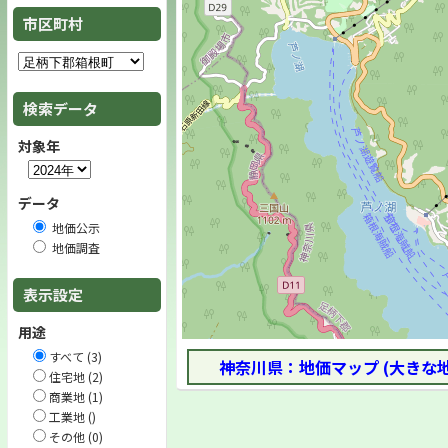
市区町村
検索データ
対象年
データ
地価公示
地価調査
表示設定
用途
すべて (3)
神奈川県：地価マップ (大きな
住宅地 (2)
商業地 (1)
工業地 ()
その他 (0)