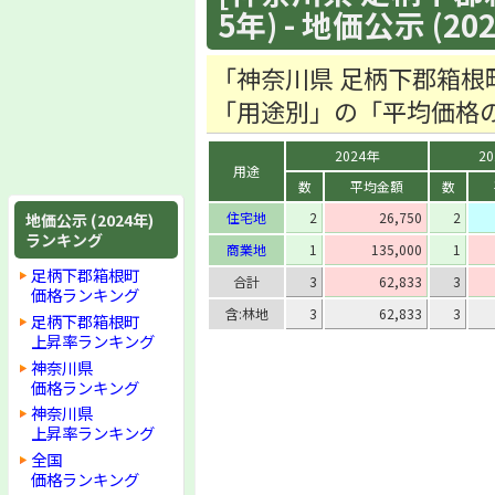
5年) - 地価公示 (20
「神奈川県 足柄下郡箱根
「用途別」の「平均価格
2024年
2
用途
数
平均金額
数
住宅地
2
26,750
2
地価公示 (2024年)
ランキング
商業地
1
135,000
1
足柄下郡箱根町
合計
3
62,833
3
価格ランキング
含:林地
3
62,833
3
足柄下郡箱根町
上昇率ランキング
神奈川県
価格ランキング
神奈川県
上昇率ランキング
全国
価格ランキング