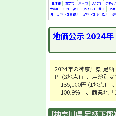
三浦市
秦野市
厚木市
大和市
伊勢原
大磯町
中郡二宮町
足柄上郡中井町
足柄
町
足柄下郡真鶴町
足柄下郡湯河原町
愛
地価公示 2024
2024年の神奈川県 足
円 (3地点)」、用途別は
「135,000円 (1地
「100.9%」、商業地「
[神奈川県 足柄下郡