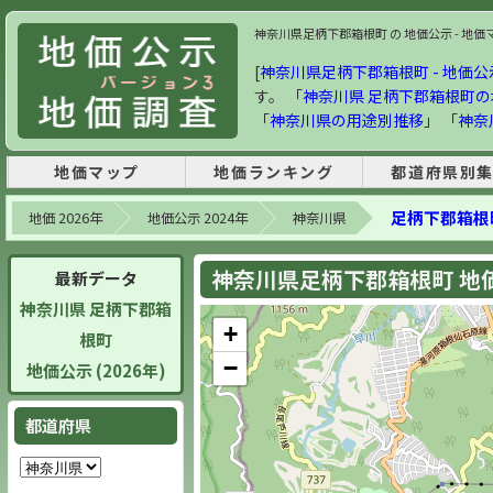
神奈川県足柄下郡箱根町 の 地価公示 - 地価マッ
[
神奈川県足柄下郡箱根町 - 地価公示 
す。 「
神奈川県 足柄下郡箱根町
「
神奈川県の用途別推移
」 「
神奈
地価マップ
地価ランキング
都道府県別
足柄下郡箱根
地価 2026年
地価公示 2024年
神奈川県
神奈川県足柄下郡箱根町 地価公
最新データ
神奈川県 足柄下郡箱
+
根町
−
地価公示 (2026年)
都道府県