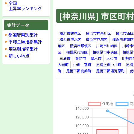
全国
上昇率ランキング
[神奈川県] 市区町村 
集計データ
横浜市鶴見区
横浜市神奈川区
横浜市西区
都道府県別集計
横浜市港北区
横浜市戸塚区
横浜市港南区
平均金額推移集計
葉区
横浜市都筑区
川崎市川崎区
川崎市
用途別推移集計
区
相模原市緑区
相模原市中央区
相模原
新しい地点
三浦市
秦野市
厚木市
大和市
伊勢原
大磯町
中郡二宮町
足柄上郡中井町
足柄
町
足柄下郡真鶴町
足柄下郡湯河原町
愛