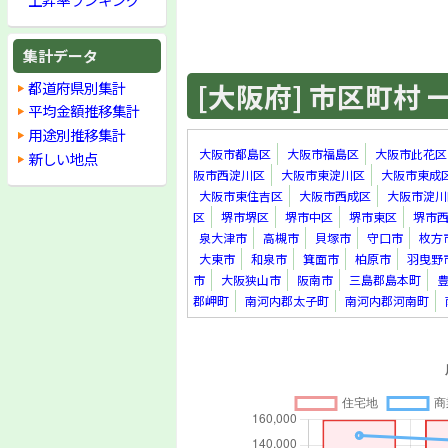
集計データ
[大阪府] 市区町村 一覧
都道府県別集計
平均金額推移集計
用途別推移集計
大阪市都島区
大阪市福島区
大阪市此花区
新しい地点
阪市西淀川区
大阪市東淀川区
大阪市東成
大阪市東住吉区
大阪市西成区
大阪市淀川
区
堺市堺区
堺市中区
堺市東区
堺市
泉大津市
高槻市
貝塚市
守口市
枚方
大東市
和泉市
箕面市
柏原市
羽曳野
市
大阪狭山市
阪南市
三島郡島本町
郡岬町
南河内郡太子町
南河内郡河南町