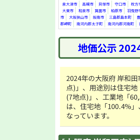
泉大津市
高槻市
貝塚市
守口市
枚方
大東市
和泉市
箕面市
柏原市
羽曳野
市
大阪狭山市
阪南市
三島郡島本町
郡岬町
南河内郡太子町
南河内郡河南町
地価公示 20
2024年の大阪府 岸和田
点)」、用途別は住宅地「88
(7地点)」、工業地「60
は、住宅地「100.4%」
なっています。