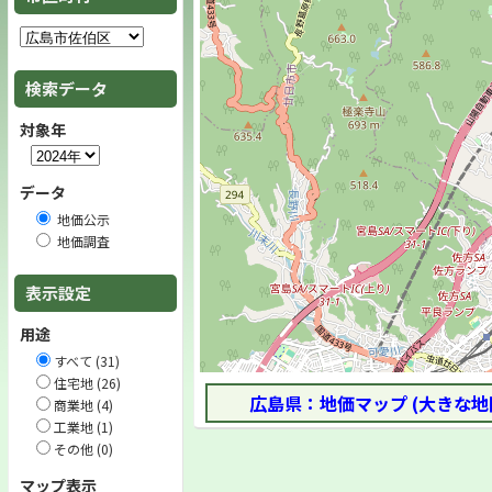
検索データ
対象年
データ
地価公示
地価調査
表示設定
用途
すべて (31)
住宅地 (26)
広島県：地価マップ (大きな地
商業地 (4)
工業地 (1)
その他 (0)
マップ表示