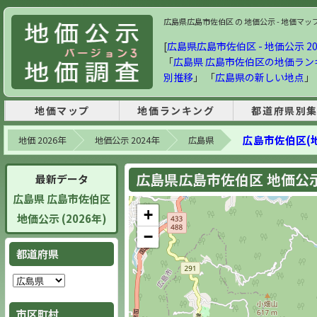
広島県広島市佐伯区 の 地価公示 - 地価マップ・
[
広島県広島市佐伯区 - 地価公示 20
「
広島県 広島市佐伯区の地価ラン
別推移
」 「
広島県の新しい地点
」
地価マップ
地価ランキング
都道府県別
広島市佐伯区(
地価 2026年
地価公示 2024年
広島県
広島県広島市佐伯区 地価公示 
最新データ
広島県 広島市佐伯区
+
地価公示 (2026年)
−
都道府県
市区町村