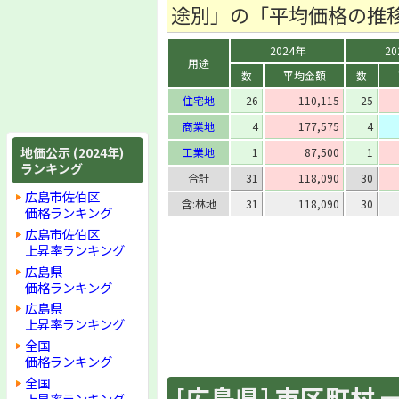
途別」の「平均価格の推
2024年
20
用途
数
平均金額
数
住宅地
26
110,115
25
商業地
4
177,575
4
地価公示 (2024年)
工業地
1
87,500
1
ランキング
合計
31
118,090
30
広島市佐伯区
含:林地
31
118,090
30
価格ランキング
広島市佐伯区
上昇率ランキング
広島県
価格ランキング
広島県
上昇率ランキング
全国
価格ランキング
全国
[広島県] 市区町村 一覧
上昇率ランキング