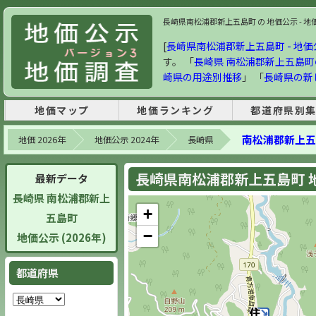
長崎県南松浦郡新上五島町 の 地価公示 - 地価
[
長崎県南松浦郡新上五島町 - 地価公示
す。 「
長崎県 南松浦郡新上五島
崎県の用途別推移
」 「
長崎県の新
地価マップ
地価ランキング
都道府県別
南松浦郡新上五
地価 2026年
地価公示 2024年
長崎県
長崎県南松浦郡新上五島町 地価
最新データ
長崎県 南松浦郡新上
+
五島町
−
地価公示 (2026年)
都道府県