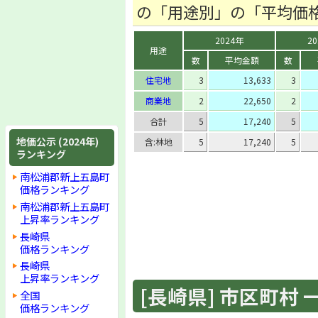
の「用途別」の「平均価
2024年
2
用途
数
平均金額
数
住宅地
3
13,633
3
商業地
2
22,650
2
合計
5
17,240
5
地価公示 (2024年)
含:林地
5
17,240
5
ランキング
南松浦郡新上五島町
価格ランキング
南松浦郡新上五島町
上昇率ランキング
長崎県
価格ランキング
長崎県
上昇率ランキング
[長崎県] 市区町村 一覧
全国
価格ランキング