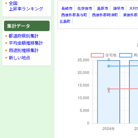
全国
上昇率ランキング
長崎市
佐世保市
島原市
諫早市
大村
西彼杵郡長与町
西彼杵郡時津町
東彼杵郡
五島町
集計データ
都道府県別集計
平均金額推移集計
用途別推移集計
新しい地点