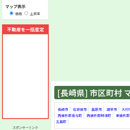
マップ表示
価格
上昇率
不動産を一括査定
[長崎県] 市区町村 マ
長崎市
佐世保市
島原市
諫早市
大村
西彼杵郡長与町
西彼杵郡時津町
東彼杵郡
五島町
スポンサーリンク