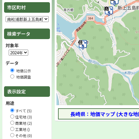
市区町村
検索データ
対象年
データ
地価公示
地価調査
表示設定
用途
すべて (5)
長崎県：地価マップ (大きな地
住宅地 (3)
商業地 (2)
工業地 ()
その他 (0)