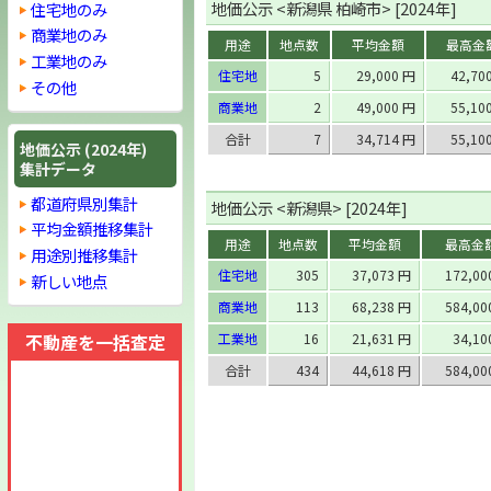
地価公示 <新潟県 柏崎市> [2024年]
住宅地のみ
商業地のみ
用途
地点数
平均金額
最高金
工業地のみ
住宅地
5
29,000 円
42,70
その他
商業地
2
49,000 円
55,10
合計
7
34,714 円
55,10
地価公示 (2024年)
集計データ
都道府県別集計
地価公示 <新潟県> [2024年]
平均金額推移集計
用途
地点数
平均金額
最高金
用途別推移集計
住宅地
305
37,073 円
172,0
新しい地点
商業地
113
68,238 円
584,0
不動産を一括査定
工業地
16
21,631 円
34,1
合計
434
44,618 円
584,0