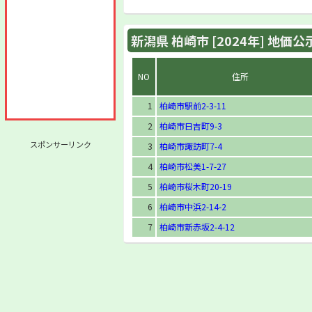
新潟県 柏崎市 [2024年] 地価
NO
住所
1
柏崎市駅前2-3-11
2
柏崎市日吉町9-3
スポンサーリンク
3
柏崎市諏訪町7-4
4
柏崎市松美1-7-27
5
柏崎市桜木町20-19
6
柏崎市中浜2-14-2
7
柏崎市新赤坂2-4-12