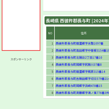
長崎県 西彼杵郡長与町 [2024年
NO
住所
1
西彼杵郡長与町嬉里郷字氷取1097番
2
西彼杵郡長与町高田郷字中曽根3154番1
3
西彼杵郡長与町北陽台2丁目17番10
スポンサーリンク
4
西彼杵郡長与町岡郷字尻無川37番8
5
西彼杵郡長与町嬉里郷字梶原315番14
6
西彼杵郡長与町吉無田郷字切立579番21
7
西彼杵郡長与町岡郷字浜崎478番15
8
西彼杵郡長与町斉藤郷字鴻ノ巣776番3