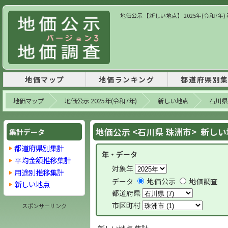
地価公示 【新しい地点】 2025年(令和7年
地価マップ
地価ランキング
都道府県別
地価マップ
地価公示 2025年(令和7年)
新しい地点
石川県
地価公示 <石川県 珠洲市> 新し
集計データ
都道府県別集計
年・データ
平均金額推移集計
対象年
用途別推移集計
データ
地価公示
地価調査
新しい地点
都道府県
市区町村
スポンサーリンク