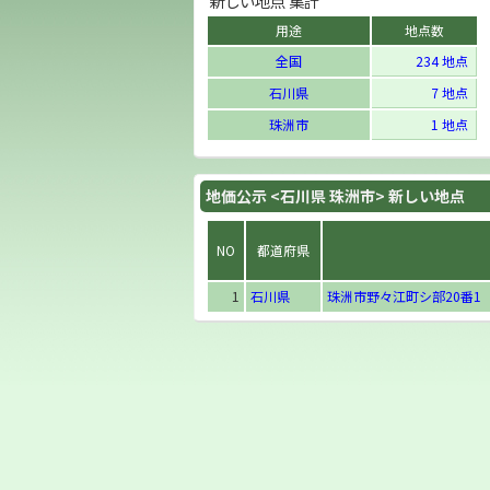
新しい地点 集計
用途
地点数
全国
234 地点
石川県
7 地点
珠洲市
1 地点
地価公示 <石川県 珠洲市> 新しい地点
NO
都道府県
1
石川県
珠洲市野々江町シ部20番1