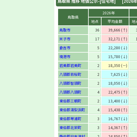
鳥取県
推移 地価公示-[住宅地]
[2026年
2026年
鳥取県
地点
平均金額
地
鳥取市
36
39,666 (↑)
米子市
17
32,171 (↑)
倉吉市
5
22,280 (↓)
境港市
5
15,780 (↓)
岩美郡岩美町
2
18,350 (－)
八頭郡若桜町
2
7,625 (↓)
八頭郡智頭町
2
18,050 (↓)
八頭郡八頭町
4
22,475 (↑)
東伯郡三朝町
2
13,400 (↓)
東伯郡湯梨浜町
4
15,438 (↑)
東伯郡琴浦町
3
16,767 (↓)
東伯郡北栄町
3
14,367 (↑)
西伯郡日吉津村
2
24,850 (↑)