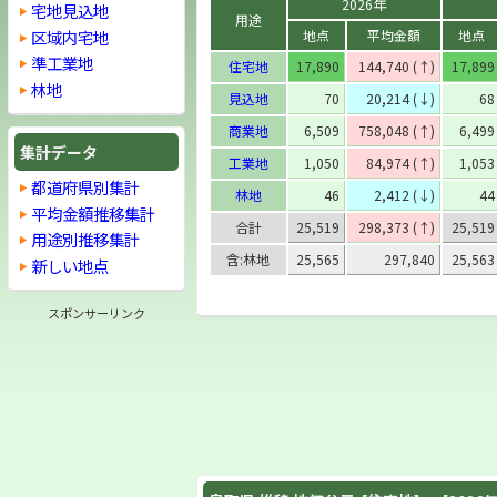
2026年
宅地見込地
用途
区域内宅地
地点
平均金額
地点
準工業地
住宅地
17,890
144,740 (↑)
17,899
林地
見込地
70
20,214 (↓)
68
商業地
6,509
758,048 (↑)
6,499
集計データ
工業地
1,050
84,974 (↑)
1,053
都道府県別集計
林地
46
2,412 (↓)
44
平均金額推移集計
合計
25,519
298,373 (↑)
25,519
用途別推移集計
含:林地
25,565
297,840
25,563
新しい地点
スポンサーリンク