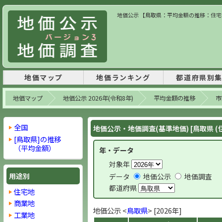
地価公示 【鳥取県：平均金額の推移：住宅地】
地価マップ
地価ランキング
都道府県別
地価マップ
地価公示 2026年(令和8年)
平均金額の推移
市
全国
地価公示・地価調査(基準地価) [鳥取県 (
[鳥取県]の推移
（平均金額）
年・データ
対象年
用途別
データ
地価公示
地価調査
都道府県
住宅地
商業地
地価公示 <
鳥取県
> [2026年]
工業地