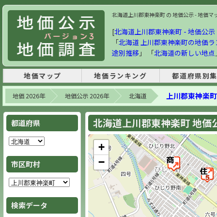
北海道上川郡東神楽町 の 地価公示 - 地価マップ
[
北海道上川郡東神楽町 - 地価公示 2
「
北海道 上川郡東神楽町の地価ラ
途別推移
」 「
北海道の新しい地点
地価マップ
地価ランキング
都道府県別
上川郡東神楽町
地価 2026年
地価公示 2026年
北海道
北海道上川郡東神楽町 地価公示
都道府県
+
−
市区町村
検索データ