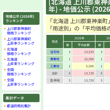
[北海道 上川郡東神
年) - 地価公示 (202
地価公示 (2026年)
「北海道 上川郡東神楽町
ランキング
「用途別」の「平均価格
上川郡東神楽町
価格ランキング
2026年
2
上川郡東神楽町
用途
上昇率ランキング
数
平均金額
数
北海道
住宅地
3
13,533
3
価格ランキング
北海道
商業地
1
22,500
1
上昇率ランキング
工業地
1
5,500
1
全国
合計
5
13,720
5
価格ランキング
全国
含:林地
5
13,720
5
上昇率ランキング
集計データ
都道府県別集計