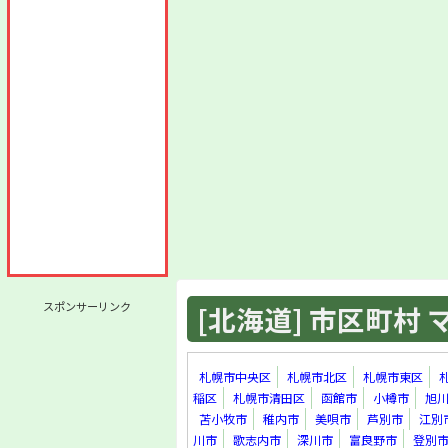
スポンサーリンク
[北海道] 市区町村 マ
札幌市中央区
札幌市北区
札幌市東区
稲区
札幌市清田区
函館市
小樽市
旭
苫小牧市
稚内市
美唄市
芦別市
江別
川市
歌志内市
深川市
富良野市
登別