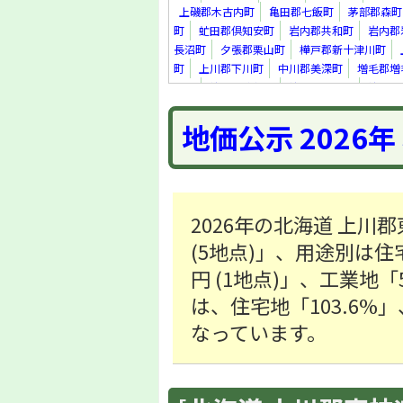
上磯郡木古内町
亀田郡七飯町
茅部郡森町
町
虻田郡倶知安町
岩内郡共和町
岩内郡
長沼町
夕張郡栗山町
樺戸郡新十津川町
町
上川郡下川町
中川郡美深町
増毛郡増
里町
紋別郡遠軽町
紋別郡滝上町
紋別郡
真町
虻田郡洞爺湖町
勇払郡安平町
勇払
地価公示 2026
上川郡新得町
上川郡清水町
河西郡芽室町
足寄郡足寄町
十勝郡浦幌町
釧路郡釧路町
町
2026年の北海道 上川
(5地点)」、用途別は住宅地
円 (1地点)」、工業地「
は、住宅地「103.6%」
なっています。