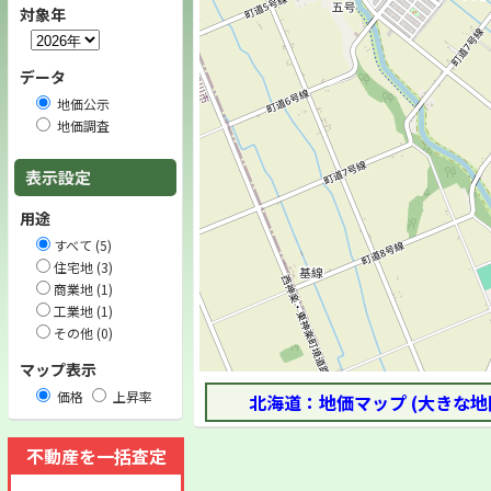
対象年
データ
地価公示
地価調査
表示設定
用途
すべて (5)
住宅地 (3)
商業地 (1)
工業地 (1)
その他 (0)
マップ表示
価格
上昇率
北海道：地価マップ (大きな地
不動産を一括査定