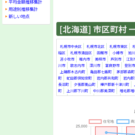
平均金額推移集計
用途別推移集計
新しい地点
[北海道] 市区町村 一覧
札幌市中央区
札幌市北区
札幌市東区
稲区
札幌市清田区
函館市
小樽市
旭
苫小牧市
稚内市
美唄市
芦別市
江別
川市
歌志内市
深川市
富良野市
登別
上磯郡木古内町
亀田郡七飯町
茅部郡森町
町
虻田郡倶知安町
岩内郡共和町
岩内郡
長沼町
夕張郡栗山町
樺戸郡新十津川町
町
上川郡下川町
中川郡美深町
増毛郡増
里町
紋別郡遠軽町
紋別郡滝上町
紋別郡
真町
虻田郡洞爺湖町
勇払郡安平町
勇払
上川郡新得町
上川郡清水町
河西郡芽室町
足寄郡足寄町
十勝郡浦幌町
釧路郡釧路町
町