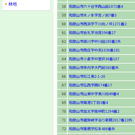
林地
58
和歌山市六十谷字西山田1071番4
59
和歌山市木ノ本字宮ノ前7番5
60
和歌山市西浜字下川向ノ坪1271番2
61
和歌山市吉礼字池見596番27
62
和歌山市直川字中川田185番1外
63
和歌山市西庄字中浜1036番181
64
和歌山市小倉字中萱枠36番107
65
和歌山市寺内字大門前585番外
66
和歌山市松江東2-1-20
67
和歌山市弘西字開674番17
68
和歌山市山東中字東川向49番4
69
和歌山市築港2丁目3番4
70
和歌山市加太字南仲町1294番2
71
和歌山市雑賀崎字泊り新開2017番23外
72
和歌山市栗栖字松本486番外