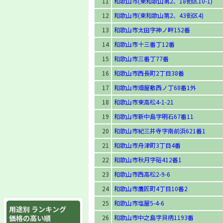
11
和歌山市(東和歌山第2、18街区10-1)
12
和歌山市(東和歌山第2、43街区4)
13
和歌山市太田字神ノ畔152番
14
和歌山市十三番丁12番
15
和歌山市三番丁77番
16
和歌山市西長町2丁目38番
17
和歌山市畑屋敷西ノ丁68番1外
18
和歌山市東高松4-1-21
19
和歌山市新中島字明石67番11
20
和歌山市紀三井寺字南前浜621番1
21
和歌山市舟津町3丁目4番
22
和歌山市秋月字硲412番1
23
和歌山市西高松2-9-6
24
和歌山市鷹匠町4丁目10番2
25
和歌山市塩屋5-4-6
用途別 ランキング
価格の高い順
26
和歌山市中之島字貝柄1193番