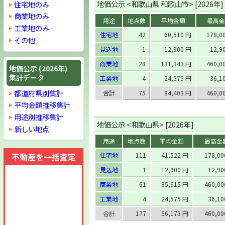
地価公示 <和歌山県 和歌山市> [2026年]
住宅地のみ
商業地のみ
用途
地点数
平均金額
最高金
工業地のみ
住宅地
42
60,510 円
178,0
その他
見込地
1
12,900 円
12,9
商業地
28
131,343 円
460,0
地価公示 (2026年)
集計データ
工業地
4
24,575 円
36,1
都道府県別集計
合計
75
84,403 円
460,0
平均金額推移集計
用途別推移集計
地価公示 <和歌山県> [2026年]
新しい地点
用途
地点数
平均金額
最高金
不動産を一括査定
住宅地
111
41,522 円
178,0
見込地
1
12,900 円
12,9
商業地
61
85,615 円
460,0
工業地
4
24,575 円
36,1
合計
177
56,173 円
460,0