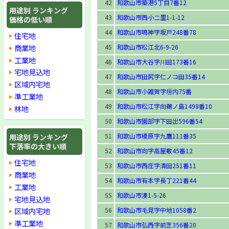
42
和歌山市築港5丁目7番12
用途別 ランキング
43
和歌山市西小二里1-1-12
価格の低い順
44
和歌山市鳴神字坂戸248番78
住宅地
商業地
45
和歌山市松江北6-9-26
工業地
46
和歌山市大谷字川田173番16
宅地見込地
47
和歌山市田尻字仁ノコ田35番14
区域内宅地
48
和歌山市小雑賀字垣内75番
準工業地
49
和歌山市松江字向鵜ノ島1498番10
林地
50
和歌山市園部字下田出596番54
51
和歌山市榎原字九鷹111番35
用途別 ランキング
下落率の大きい順
52
和歌山市向字高屋敷45番12
住宅地
53
和歌山市西庄字清田251番11
商業地
54
和歌山市有本字長丁221番44
工業地
55
和歌山市湊1-5-26
宅地見込地
56
和歌山市毛見字中地1058番2
区域内宅地
準工業地
57
和歌山市弘西字前芝356番20