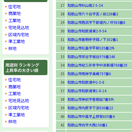
27
和歌山市砂山南2-5-24
住宅地
商業地
28
和歌山市六十谷字宮ノ前226番2
工業地
29
和歌山市西浜字下新堤内ノ坪983番8
宅地見込地
30
和歌山市和歌浦東2-9-54
区域内宅地
31
和歌山市善明寺字岡ノ下302番1
準工業地
林地
32
和歌山市松島字平柳105番2外
33
和歌山市栄谷字城谷976番246
用途別 ランキング
34
和歌山市紀三井寺字中洲新畑768番29
上昇率の大きい順
35
和歌山市鳴神字奥嶋797番6
住宅地
36
和歌山市和歌浦中1-5-8
商業地
37
和歌山市和歌浦東1-8-14
工業地
38
和歌山市神前字曽根田7番8外
宅地見込地
区域内宅地
39
和歌山市内原字下浜930番22
準工業地
40
和歌山市中島字上野覚605番4
林地
41
和歌山市向字大西156番1