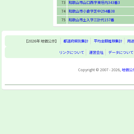
73
和歌山市山口西字東垣内343番3
74
和歌山市小倉字芝中294番38
75
和歌山市土入字三計代157番
【2026年 地価公示】
都道府県別集計
平均金額推移集計
用
リンクについて
運営会社
データについて
Copyright © 2007 - 2026,
地価公