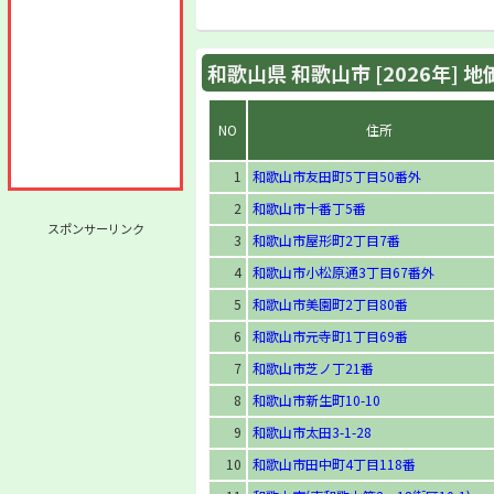
和歌山県 和歌山市 [2026年] 
NO
住所
1
和歌山市友田町5丁目50番外
2
和歌山市十番丁5番
スポンサーリンク
3
和歌山市屋形町2丁目7番
4
和歌山市小松原通3丁目67番外
5
和歌山市美園町2丁目80番
6
和歌山市元寺町1丁目69番
7
和歌山市芝ノ丁21番
8
和歌山市新生町10-10
9
和歌山市太田3-1-28
10
和歌山市田中町4丁目118番