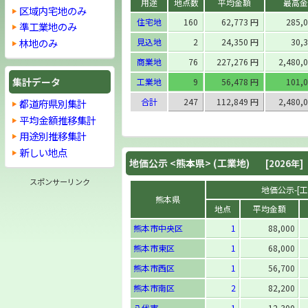
用途
地点数
平均金額
最高金
区域内宅地のみ
住宅地
160
62,773 円
285,
準工業地のみ
林地のみ
見込地
2
24,350 円
30,
商業地
76
227,276 円
2,480,
集計データ
工業地
9
56,478 円
101,
合計
247
112,849 円
2,480,
都道府県別集計
平均金額推移集計
用途別推移集計
新しい地点
地価公示 <
熊本県
> (工業地)
[2026年]
スポンサーリンク
地価公示-[工業
熊本県
地点
平均金額
熊本市中央区
1
88,000
熊本市東区
1
68,000
熊本市西区
1
56,700
熊本市南区
2
82,200
八代市
1
12,300