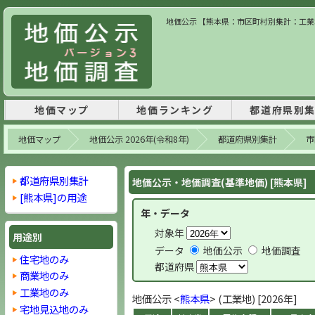
地価公示 【熊本県：市区町村別集計：工業地】
地価マップ
地価ランキング
都道府県別
地価マップ
地価公示 2026年(令和8年)
都道府県別集計
市
都道府県別集計
地価公示・地価調査(基準地価) [熊本県]
[熊本県]の用途
年・データ
対象年
用途別
データ
地価公示
地価調査
住宅地のみ
都道府県
商業地のみ
工業地のみ
地価公示 <
熊本県
> (工業地) [2026年]
宅地見込地のみ