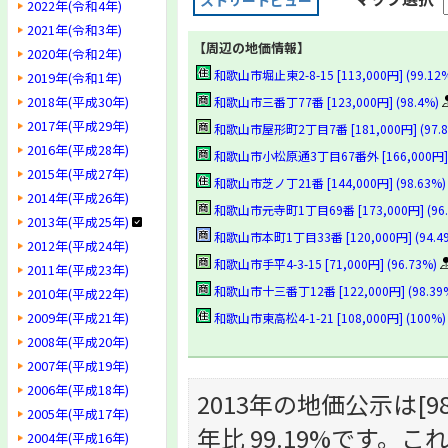
ストリートビュー
2022年(令和4年)
2021年(令和3年)
【周辺の地価情報】
2020年(令和2年)
和歌山市堀止東2-8-15 [113,000円] (99.12
2019年(令和1年)
2018年(平成30年)
和歌山市三番丁77番 [123,000円] (98.4%)
2017年(平成29年)
和歌山市屋形町2丁目7番 [181,000円] (97.8
2016年(平成28年)
和歌山市小松原通3丁目67番外 [166,000円] (
2015年(平成27年)
和歌山市芝ノ丁21番 [144,000円] (98.63%)
2014年(平成26年)
和歌山市元寺町1丁目69番 [173,000円] (96.
2013年(平成25年)
和歌山市本町1丁目33番 [120,000円] (94.4
2012年(平成24年)
和歌山市手平4-3-15 [71,000円] (96.73%)
2011年(平成23年)
和歌山市十三番丁12番 [122,000円] (98.39
2010年(平成22年)
2009年(平成21年)
和歌山市東高松4-1-21 [108,000円] (100%)
2008年(平成20年)
2007年(平成19年)
2006年(平成18年)
2013年の地価公示は[98,
2005年(平成17年)
年比 99.19%です
2004年(平成16年)