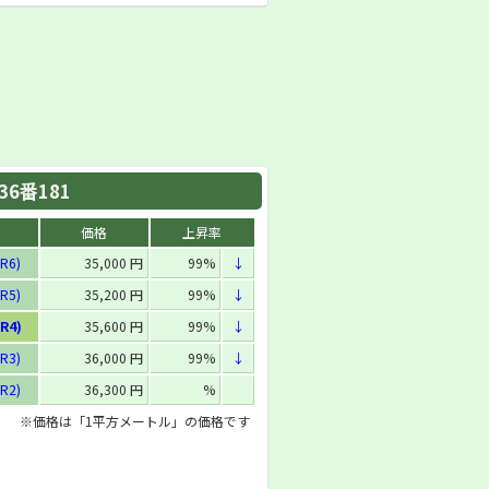
6番181
価格
上昇率
R6)
35,000 円
99%
↓
R5)
35,200 円
99%
↓
R4)
35,600 円
99%
↓
R3)
36,000 円
99%
↓
R2)
36,300 円
%
※価格は「1平方メートル」の価格です