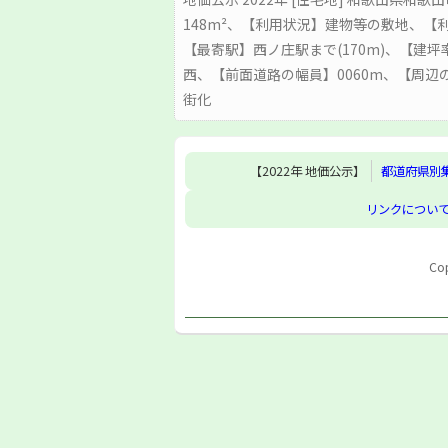
148m²、【利用状況】建物等の敷地、【
【最寄駅】西ノ庄駅まで(170m)、【建
西、【前面道路の幅員】0060m、【周
街化
【2022年 地価公示】
都道府県別
リンクについ
Cop