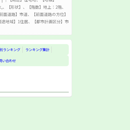
水,、【形状】、【階数】地上：2階、
、【前面道路】市道、【前面道路の方位】
用途地域】1住居、【都市計画区分】市
別ランキング
ランキング集計
問い合わせ