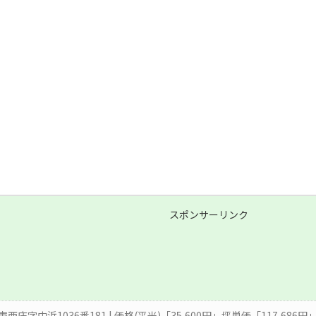
スポンサーリンク
市西庄字中浜1036番181 | 価格(平米)「35,600円」坪単価「117,68