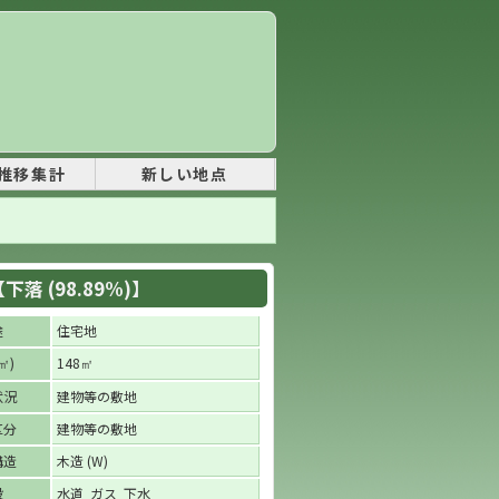
推移集計
新しい地点
落 (98.89%)】
途
住宅地
)
148
㎡
㎡
状況
建物等の敷地
区分
建物等の敷地
構造
木造 (W)
設
水道 ガス 下水