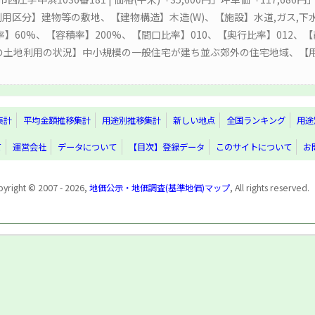
利用区分】建物等の敷地、【建物構造】木造(W)、【施設】水道,ガス,下
坪率】60%、【容積率】200%、【間口比率】010、【奥行比率】012
辺の土地利用の状況】中小規模の一般住宅が建ち並ぶ郊外の住宅地域、【
集計
平均金額推移集計
用途別推移集計
新しい地点
全国ランキング
用途
て
運営会社
データについて
【目次】登録データ
このサイトについて
お
yright © 2007 - 2026,
地価公示・地価調査(基準地価)マップ
, All rights reserved.