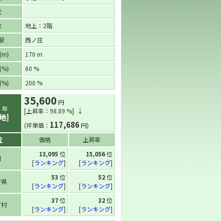
状
数
地上：2階
駅
西ノ庄
m)
170 m
%)
60 %
%)
200 %
35,600
円
2
年
[上昇率：98.89 %] ↓
地]
117,686
(坪単価：
円)
位
価格
上昇率
13,095
位
15,056
位
国
[
ランキング
]
[
ランキング
]
53
位
52
位
府県
[
ランキング
]
[
ランキング
]
37
位
32
位
町村
[
ランキング
]
[
ランキング
]