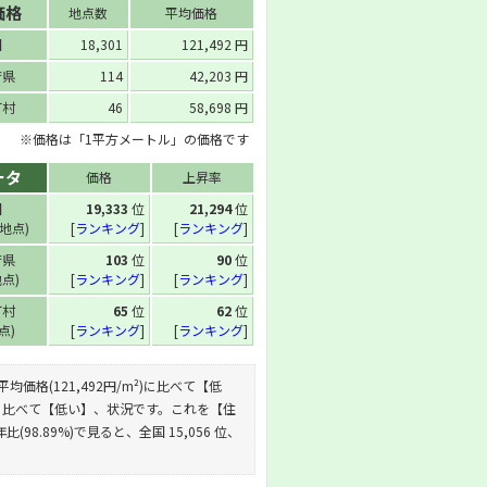
価格
地点数
平均価格
国
18,301
121,492 円
府県
114
42,203 円
町村
46
58,698 円
※価格は「1平方メートル」の価格です
ータ
価格
上昇率
国
19,333
位
21,294
位
 地点)
[
ランキング
]
[
ランキング
]
府県
103
位
90
位
地点)
[
ランキング
]
[
ランキング
]
町村
65
位
62
位
地点)
[
ランキング
]
[
ランキング
]
の平均価格(121,492円/m²)に比べて【低
m²)に比べて【低い】、状況です。これを【住
(98.89%)で見ると、全国 15,056 位、