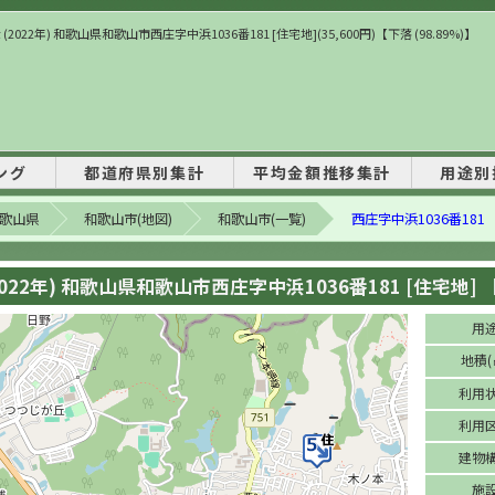
(2022年) 和歌山県和歌山市西庄字中浜1036番181 [住宅地](35,600円)【下落 (98.89%)】
ング
都道府県別集計
平均金額推移集計
用途別
歌山県
和歌山市(地図)
和歌山市(一覧)
西庄字中浜1036番181
022年) 和歌山県和歌山市西庄字中浜1036番181 [住宅地] 【下
用
地積(
利用
利用
建物
施