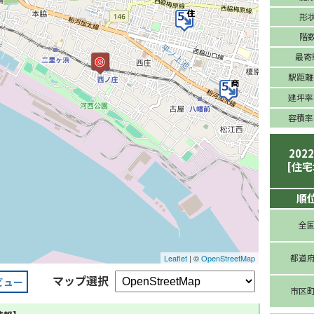
形
階
最寄
駅距離(
建坪率(
容積率(
202
[住宅
順
全
都道
Leaflet
| ©
OpenStreetMap
マップ選択
ビュー
市区