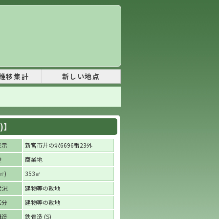
推移集計
新しい地点
)】
表示
新宮市井の沢6696番23外
途
商業地
)
353
㎡
㎡
状況
建物等の敷地
区分
建物等の敷地
構造
鉄骨造 (S)