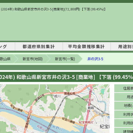
(2024年) 和歌山県新宮市井の沢3-5 [商業地](72,800円)【下落 (99.45%)】
ング
都道府県別集計
平均金額推移集計
用途別
歌山県
新宮市(地図)
新宮市(一覧)
井の沢3-5
024年) 和歌山県新宮市井の沢3-5 [商業地] 【下落 (99.45%
住居
用
地積(
利用
利用
建物