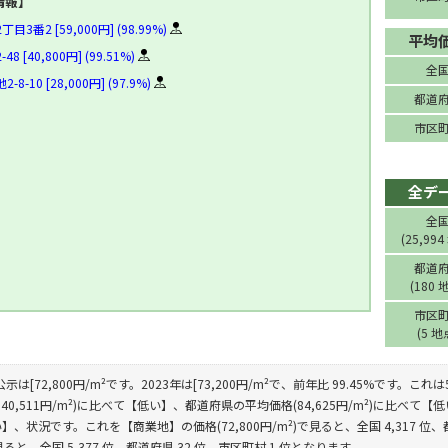
情報】
3番2 [59,000円] (98.99%)
平均
 [40,800円] (99.51%)
全
-10 [28,000円] (97.9%)
都道
市区
全デ
全
(25,994
都道
(180 
市区
(5 地
公示は[72,800円/m²です。2023年は[73,200円/m²で、前年比 99.45%で
40,511円/m²)に比べて【低い】、都道府県の平均価格(84,625円/m²)に比べて【低
、状況です。これを【商業地】の価格(72,800円/m²)で見ると、全国 4,317 位、
で見ると、全国 5,377 位、都道府県 32 位、市区町村 1 位となります。