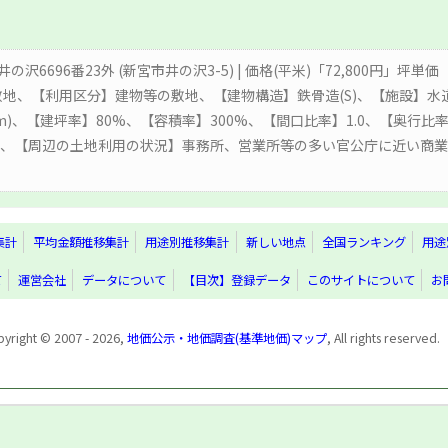
の沢6696番23外 (新宮市井の沢3-5) | 価格(平米)「72,800円」坪単価
敷地、【利用区分】建物等の敷地、【建物構造】鉄骨造(S)、【施設】水道
50m)、【建坪率】80%、【容積率】300%、【間口比率】1.0、【奥行比
0m、【周辺の土地利用の状況】事務所、営業所等の多い官公庁に近い商
集計
平均金額推移集計
用途別推移集計
新しい地点
全国ランキング
用途
て
運営会社
データについて
【目次】登録データ
このサイトについて
お
yright © 2007 - 2026,
地価公示・地価調査(基準地価)マップ
, All rights reserved.