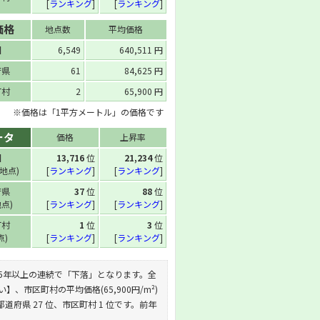
[
ランキング
]
[
ランキング
]
価格
地点数
平均価格
国
6,549
640,511 円
府県
61
84,625 円
町村
2
65,900 円
※価格は「1平方メートル」の価格です
ータ
価格
上昇率
国
13,716
位
21,234
位
 地点)
[
ランキング
]
[
ランキング
]
府県
37
位
88
位
地点)
[
ランキング
]
[
ランキング
]
町村
1
位
3
位
点)
[
ランキング
]
[
ランキング
]
す。これは5年以上の連続で「下落」となります。全
い】、市区町村の平均価格(65,900円/m²)
都道府県 27 位、市区町村 1 位です。前年