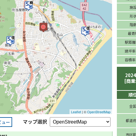
施
形
階
最寄
駅距離(
建坪率(
容積率(
202
[商業
順
全
Leaflet
| ©
OpenStreetMap
マップ選択
都道
ビュー
市区