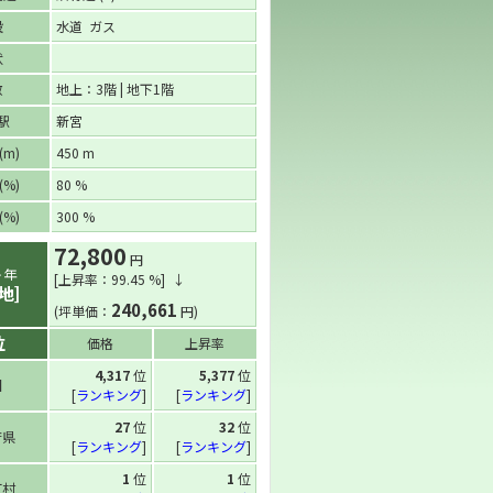
設
水道 ガス
状
数
地上：3階 | 地下1階
駅
新宮
m)
450 m
%)
80 %
%)
300 %
72,800
円
4
年
[上昇率：99.45 %] ↓
地]
240,661
(坪単価：
円)
位
価格
上昇率
4,317
位
5,377
位
国
[
ランキング
]
[
ランキング
]
27
位
32
位
府県
[
ランキング
]
[
ランキング
]
1
位
1
位
町村