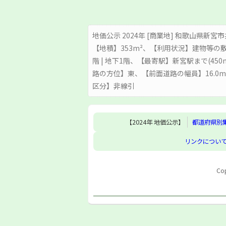
地価公示 2024年 [商業地] 和歌山県新宮市井
【地積】353m²、【利用状況】建物等の
階 | 地下1階、【最寄駅】新宮駅まで(4
路の方位】東、【前面道路の幅員】16.
区分】非線引
【2024年 地価公示】
都道府県別
リンクについ
Cop