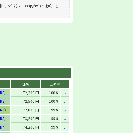
に、5年前(76,900円/m²)と比較する
価格
上昇率
R8)
72,200 円
100%
↓
R7)
72,500 円
100%
↓
R6)
72,800 円
99%
↓
R5)
73,200 円
99%
↓
R4)
74,200 円
99%
↓