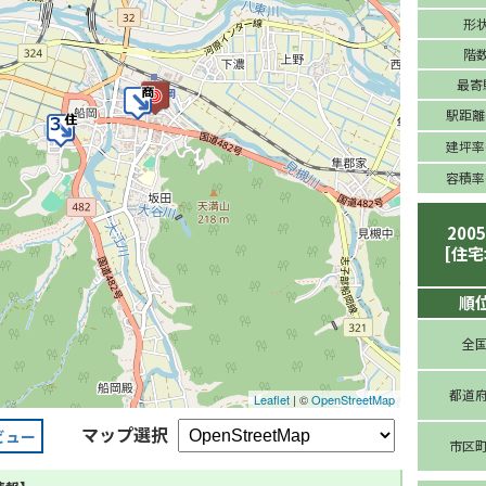
形
階
最寄
駅距離(
建坪率(
容積率(
200
[住宅
順
全
都道
Leaflet
| ©
OpenStreetMap
マップ選択
ビュー
市区