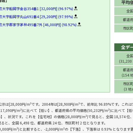
情報】
平均
船岡字金谷354番1 [32,000円] (96.97%)
全
船岡字丸山691番4 [29,200円] (97.99%)
都道
字郡家字茅林495番7外 [46,000円] (98.92%)
市区
全デ
全
(31,230
都道
(154 
市区
(3 地
公示は[28,000円/m²です。2004年は[28,900円/m²で、前年比 96.89%で
17,090円/m²)に比べて【低い】、都道府県の平均価格(50,232円/m²)に比べて【低
、状況です。これを【住宅地】の価格(28,000円/m²)で見ると、全国 18,574 位、
で見ると、全国 6,498 位、都道府県 24 位、市区町村 2 位となります。
,000円/m²)と比較すると、-2,000円/m²の【下落】、下落率は 0.93% となります更