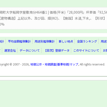
岡町大字船岡字屋敷南分464番1 | 価格(平米)「28,000円」坪単価「92
【建物構造】上記以外、及び田、畑(W2)、【施設】水道,下水,、【形
0%
集計
平均金額推移集計
用途別推移集計
新しい地点
全国ランキング
用途
て
運営会社
データについて
【目次】登録データ
このサイトについて
お
yright © 2007 - 2026,
地価公示・地価調査(基準地価)マップ
, All rights reserved.