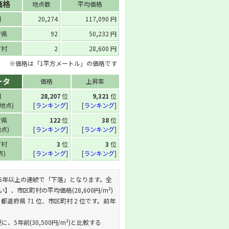
価格
地点数
平均価格
国
20,274
117,090 円
府県
92
50,232 円
町村
2
28,600 円
※価格は「1平方メートル」の価格です
ータ
価格
上昇率
国
28,207
位
9,321
位
 地点)
[
ランキング
]
[
ランキング
]
府県
122
位
38
位
地点)
[
ランキング
]
[
ランキング
]
町村
3
位
3
位
点)
[
ランキング
]
[
ランキング
]
す。これは5年以上の連続で「下落」となります。全
い】、市区町村の平均価格(28,600円/m²)
都道府県 71 位、市区町村 2 位です。前年
に、5年前(30,500円/m²)と比較する