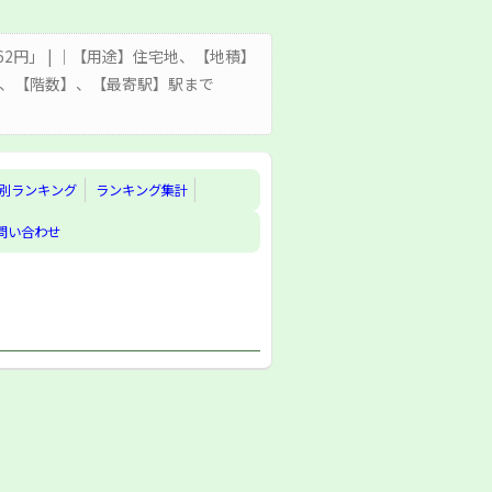
,562円」 | ｜【用途】住宅地、【地積】
状】、【階数】、【最寄駅】駅まで
別ランキング
ランキング集計
問い合わせ