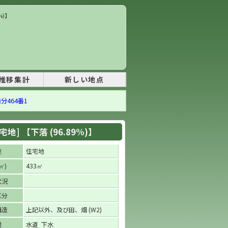
%)】
推移集計
新しい地点
分464番1
] 【下落 (96.89%)】
途
住宅地
)
433
㎡
㎡
状況
区分
構造
上記以外、及び田、畑 (W2)
設
水道 下水