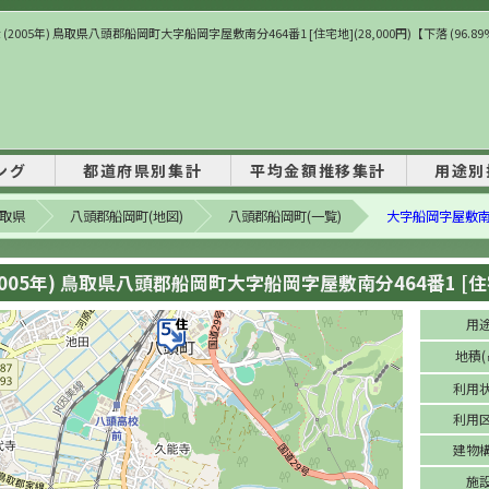
(2005年) 鳥取県八頭郡船岡町大字船岡字屋敷南分464番1 [住宅地](28,000円)【下落 (96.89
ング
都道府県別集計
平均金額推移集計
用途別
取県
八頭郡船岡町(地図)
八頭郡船岡町(一覧)
大字船岡字屋敷南
005年) 鳥取県八頭郡船岡町大字船岡字屋敷南分464番1 [住宅地
用
地積(
利用
利用
建物
施