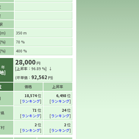
状
数
駅
m)
350 m
%)
70 %
%)
400 %
28,000
円
5
年
[上昇率：96.89 %] ↓
地]
92,562
(坪単価：
円)
位
価格
上昇率
18,574
位
6,498
位
国
[
ランキング
]
[
ランキング
]
71
位
24
位
府県
[
ランキング
]
[
ランキング
]
2
位
2
位
町村
[
ランキング
]
[
ランキング
]