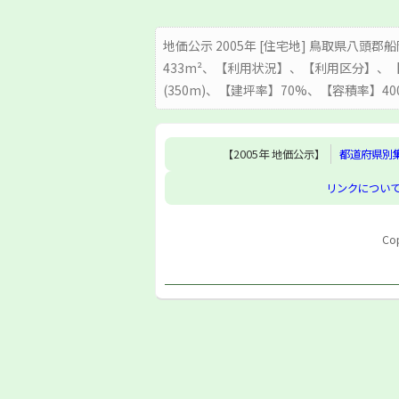
地価公示 2005年 [住宅地] 鳥取県八頭郡船
433m²、【利用状況】、【利用区分】、
(350m)、【建坪率】70%、【容積率】40
【2005年 地価公示】
都道府県別
リンクについ
Cop