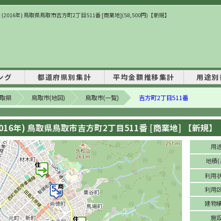
(2016年) 鳥取県鳥取市吉方町2丁目511番 [商業地](58,500円)【新規】
ング
都道府県別集計
平均金額推移集計
用途別
取県
鳥取市(地図)
鳥取市(一覧)
吉方町2丁目511番
2016年) 鳥取県鳥取市吉方町2丁目511番 [商業地] 【新規】
用
地積(
利用
利用
建物
施