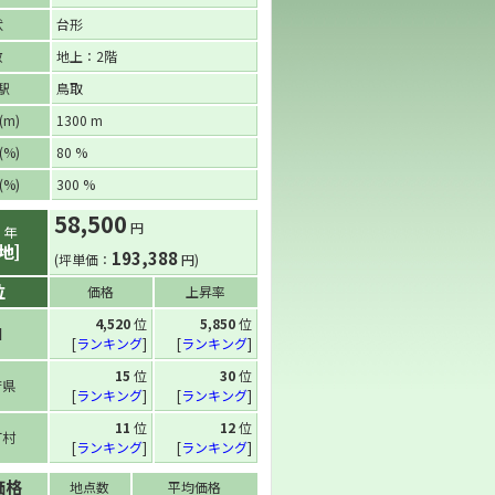
状
台形
数
地上：2階
駅
鳥取
m)
1300 m
%)
80 %
%)
300 %
58,500
円
6
年
地]
193,388
(坪単価：
円)
位
価格
上昇率
4,520
位
5,850
位
国
[
ランキング
]
[
ランキング
]
15
位
30
位
府県
[
ランキング
]
[
ランキング
]
11
位
12
位
町村
[
ランキング
]
[
ランキング
]
価格
地点数
平均価格