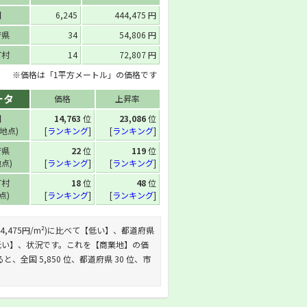
国
6,245
444,475 円
府県
34
54,806 円
町村
14
72,807 円
※価格は「1平方メートル」の価格です
ータ
価格
上昇率
国
14,763
位
23,086
位
 地点)
[
ランキング
]
[
ランキング
]
府県
22
位
119
位
地点)
[
ランキング
]
[
ランキング
]
町村
18
位
48
位
地点)
[
ランキング
]
[
ランキング
]
44,475円/m²)に比べて【低い】、都道府県
べて【低い】、状況です。これを【商業地】の価
ると、全国 5,850 位、都道府県 30 位、市