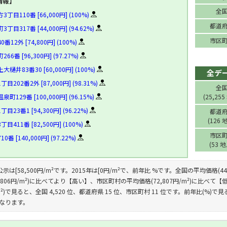
情報】
全
目110番 [66,000円] (100%)
都道
目317番 [44,000円] (94.62%)
市区
12外 [74,800円] (100%)
6番 [96,300円] (97.27%)
井83番30 [60,000円] (100%)
全デ
202番2外 [87,000円] (98.31%)
全
129番 [100,000円] (96.15%)
(25,255
23番1 [94,300円] (96.22%)
都道
(126 
411番 [82,500円] (100%)
市区
 [140,000円] (97.22%)
(53 
公示は[58,500円/m²です。2015年は[0円/m²で、前年比 %です。全国の平均価格(4
,806円/m²)に比べてより【高い】、市区町村の平均価格(72,807円/m²)に比
/m²)で見ると、全国 4,520 位、都道府県 15 位、市区町村 11 位です。前年比(%)で見
となります。