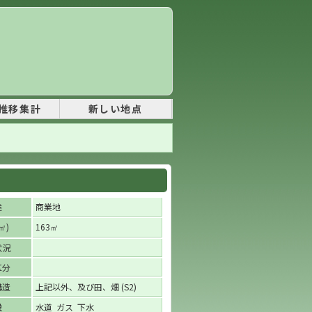
推移集計
新しい地点
途
商業地
)
163
㎡
㎡
状況
区分
構造
上記以外、及び田、畑 (S2)
設
水道 ガス 下水