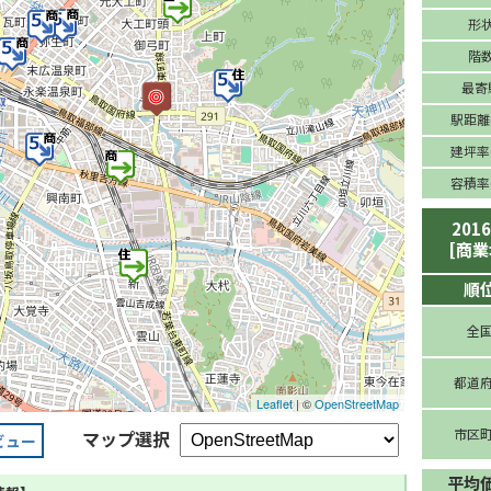
形
階
最寄
駅距離(
建坪率(
容積率(
201
[商業
順
全
都道
Leaflet
| ©
OpenStreetMap
市区
マップ選択
ビュー
平均