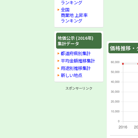
ランキング
全国
商業地 上昇率
ランキング
地価公示 (2016年)
集計データ
価格推移・グ
都道府県別集計
平均金額推移集計
用途別推移集計
新しい地点
スポンサーリンク