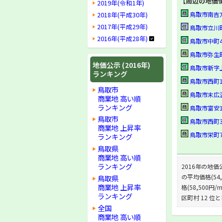
【周辺の地価
2019年(令和1年)
2018年(平成30年)
鳥取市南吉方3丁
2017年(平成29年)
鳥取市立川町3丁
2016年(平成28年)
鳥取市中町40番
鳥取市弥生町26
地価公示 (2016年)
鳥取市新字上大樋
ランキング
鳥取市西町1丁目
鳥取市
鳥取市末広温泉町
商業地 高い順
ランキング
鳥取市富安1丁目
鳥取市
鳥取市西町3丁目
商業地 上昇率
鳥取市栄町710番
ランキング
鳥取県
商業地 高い順
ランキング
2016年の地価
の平均価格(54
鳥取県
商業地 上昇率
格(58,500円
ランキング
区町村 12 位
全国
商業地 高い順