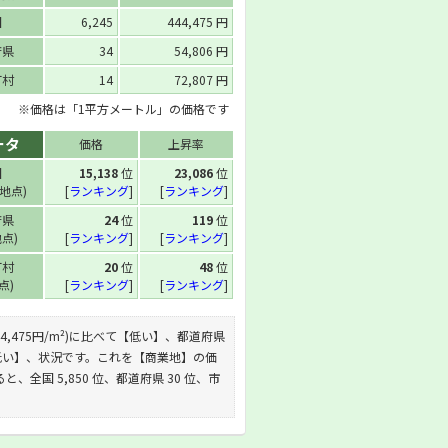
国
6,245
444,475 円
府県
34
54,806 円
町村
14
72,807 円
※価格は「1平方メートル」の価格です
ータ
価格
上昇率
国
15,138
位
23,086
位
 地点)
[
ランキング
]
[
ランキング
]
府県
24
位
119
位
地点)
[
ランキング
]
[
ランキング
]
町村
20
位
48
位
地点)
[
ランキング
]
[
ランキング
]
44,475円/m²)に比べて【低い】、都道府県
べて【低い】、状況です。これを【商業地】の価
ると、全国 5,850 位、都道府県 30 位、市