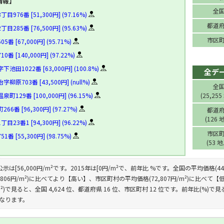
情報】
全
976番 [51,300円] (97.16%)
都道
285番 [76,500円] (95.63%)
市区
 [67,000円] (95.71%)
 [140,000円] (97.22%)
田1022番 [63,000円] (100.8%)
全デ
原703番 [43,500円] (null%)
全
129番 [100,000円] (96.15%)
(25,255
6番 [96,300円] (97.27%)
都道
(126 
23番1 [94,300円] (96.22%)
市区
 [55,300円] (98.75%)
(53 
公示は[56,000円/m²です。2015年は[0円/m²で、前年比 %です。全国の平均価格(4
,806円/m²)に比べてより【高い】、市区町村の平均価格(72,807円/m²)に比
/m²)で見ると、全国 4,624 位、都道府県 16 位、市区町村 12 位です。前年比(%)で見
となります。