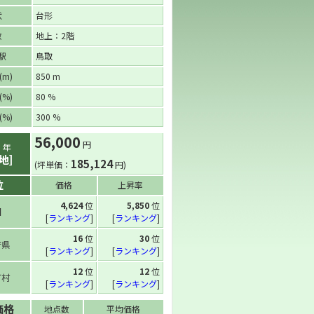
状
台形
数
地上：2階
駅
鳥取
m)
850 m
%)
80 %
%)
300 %
56,000
円
6
年
地]
185,124
(坪単価：
円)
位
価格
上昇率
4,624
位
5,850
位
国
[
ランキング
]
[
ランキング
]
16
位
30
位
府県
[
ランキング
]
[
ランキング
]
12
位
12
位
町村
[
ランキング
]
[
ランキング
]
価格
地点数
平均価格