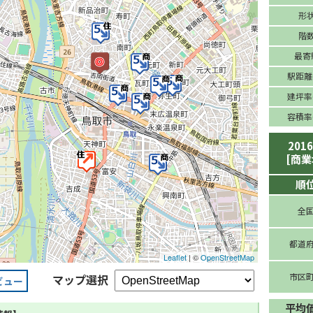
形
階
最寄
駅距離(
建坪率(
容積率(
201
[商業
順
全
都道
Leaflet
| ©
OpenStreetMap
市区
マップ選択
ビュー
平均