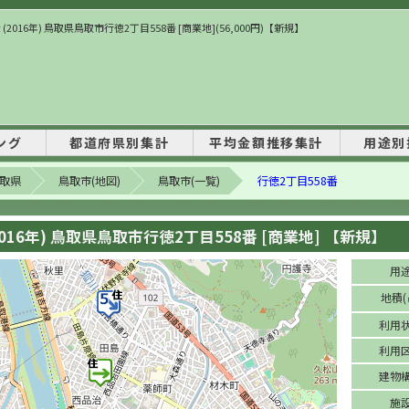
(2016年) 鳥取県鳥取市行徳2丁目558番 [商業地](56,000円)【新規】
ング
都道府県別集計
平均金額推移集計
用途別
取県
鳥取市(地図)
鳥取市(一覧)
行徳2丁目558番
2016年) 鳥取県鳥取市行徳2丁目558番 [商業地] 【新規】
用
地積(
利用
利用
建物
施