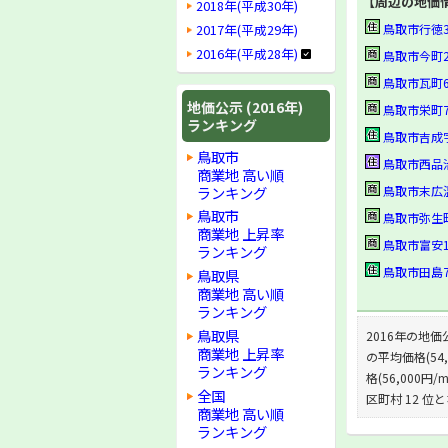
【周辺の地価
2018年(平成30年)
2017年(平成29年)
鳥取市行徳3丁目
2016年(平成28年)
鳥取市今町2丁目
鳥取市瓦町605番
地価公示 (2016年)
鳥取市栄町710番
ランキング
鳥取市吉成字下池
鳥取市
鳥取市西品治字柳
商業地 高い順
ランキング
鳥取市末広温泉町
鳥取市
鳥取市弥生町26
商業地 上昇率
鳥取市富安1丁目
ランキング
鳥取市田島751番
鳥取県
商業地 高い順
ランキング
鳥取県
2016年の地価
商業地 上昇率
の平均価格(54
ランキング
格(56,000円
全国
区町村 12 位
商業地 高い順
ランキング