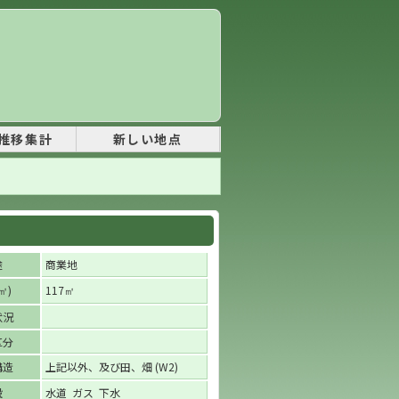
推移集計
新しい地点
途
商業地
)
117
㎡
㎡
状況
区分
構造
上記以外、及び田、畑 (W2)
設
水道 ガス 下水