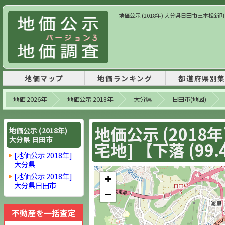
地価公示 (2018年) 大分県日田市三本松新町1-15
地価マップ
地価ランキング
都道府県別
地価 2026年
地価公示 2018年
大分県
日田市(地図)
地価公示 (2018
地価公示 (2018年)
大分県 日田市
宅地] 【下落 (99.
[地価公示 2018年]
大分県
[地価公示 2018年]
+
大分県日田市
−
不動産を一括査定