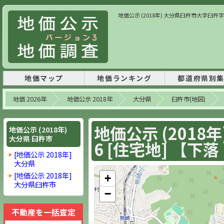
地価公示 (2018年) 大分県臼杵市大字臼杵字洲崎7
地価マップ
地価ランキング
都道府県別
地価 2026年
地価公示 2018年
大分県
臼杵市(地図)
地価公示 (201
地価公示 (2018年)
大分県 臼杵市
6 [住宅地] 【下落 
[地価公示 2018年]
大分県
[地価公示 2018年]
+
大分県臼杵市
−
不動産を一括査定