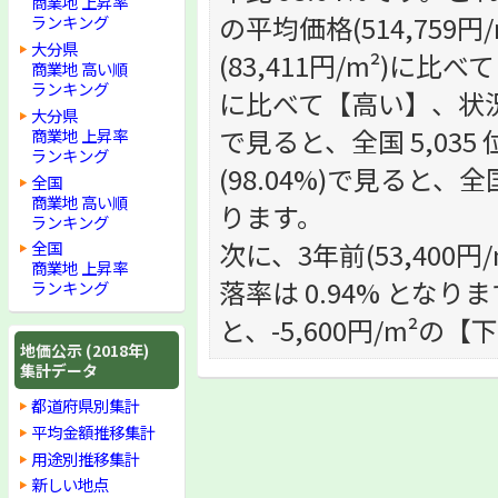
商業地 上昇率
の平均価格(514,75
ランキング
大分県
(83,411円/m²)に比
商業地 高い順
ランキング
に比べて【高い】、状況で
大分県
で見ると、全国 5,035
商業地 上昇率
ランキング
(98.04%)で見ると、全
全国
商業地 高い順
ります。
ランキング
次に、3年前(53,400円
全国
商業地 上昇率
落率は 0.94% となりま
ランキング
と、-5,600円/m²の
地価公示 (2018年)
集計データ
都道府県別集計
平均金額推移集計
用途別推移集計
新しい地点