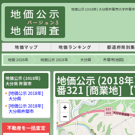
地価公示 (2018年) 大分県杵築市大字杵築字北浜6
地価マップ
地価ランキング
都道府県別
地価 2026年
地価公示 2018年
大分県
杵築市(地図)
地価公示 (2018
地価公示 (2018年)
大分県 杵築市
番321 [商業地] 【
[地価公示 2018年]
大分県
[地価公示 2018年]
+
大分県杵築市
−
不動産を一括査定